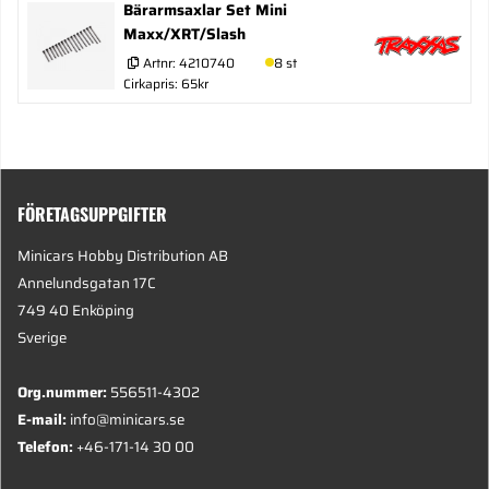
Bärarmsaxlar Set Mini
Maxx/XRT/Slash
Artnr:
4210740
8 st
Cirkapris: 65kr
FÖRETAGSUPPGIFTER
Minicars Hobby Distribution AB
Annelundsgatan 17C
749 40 Enköping
Sverige
Org.nummer:
556511-4302
E-mail:
info@minicars.se
Telefon:
+46-171-14 30 00