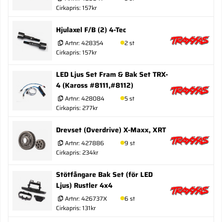
Cirkapris: 157kr
Hjulaxel F/B (2) 4-Tec
Artnr:
428354
2 st
Cirkapris: 157kr
LED Ljus Set Fram & Bak Set TRX-
4 (Kaross #8111,#8112)
Artnr:
428084
5 st
Cirkapris: 277kr
Drevset (Overdrive) X-Maxx, XRT
Artnr:
427886
9 st
Cirkapris: 234kr
Stötfångare Bak Set (för LED
Ljus) Rustler 4x4
Artnr:
426737X
6 st
Cirkapris: 131kr