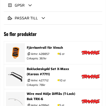
GPSR
PASSAR TILL
Se fler produkter
Fjärrkontroll för Vinsch
Artnr:
428857
6 st
Cirkapris: 361kr
Bakluckeskydd Set X-Maxx
(Kaross #7711)
Artnr:
427712
10 st
Cirkapris: 78kr
Wire med Hölje Difflås (T-Lock)
Bak TRX-6
Artnr:
428841
5 st