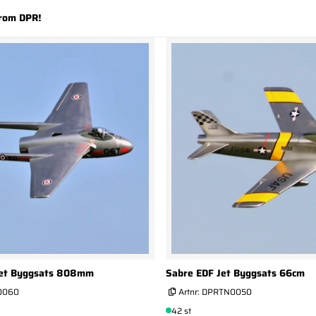
from DPR!
Jet Byggsats 808mm
Sabre EDF Jet Byggsats 66cm
0060
Artnr:
DPRTN0050
42 st