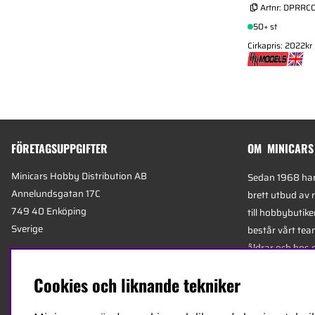
Artnr:
DPRRC0
50+ st
Cirkapris: 2022kr
FÖRETAGSUPPGIFTER
OM MINICARS
Minicars Hobby Distribution AB
Sedan 1968 har 
Annelundsgatan 17C
brett utbud av 
749 40 Enköping
till hobbybutike
Sverige
består vårt team
åldrar och hos 
Org.nummer:
556511-4302
mest kunniga e
Cookies och liknande tekniker
E-mail:
info@minicars.se
specialiserade 
Telefon:
+46-171-14 30 00
logistik.