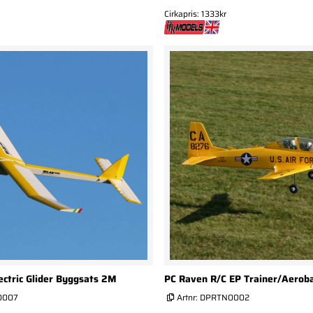
Cirkapris: 1333kr
ectric Glider Byggsats 2M
PC Raven R/C EP Trainer/Aerob
0007
Artnr:
DPRTN0002