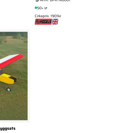
50+ st
Cirkapris: 1901kr
byggsats