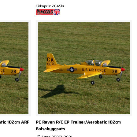
Cirkapris: 2645kr
atic 102cm ARF
PC Raven R/C EP Trainer/Aerobatic 102cm
Balsabyggsats
Artnr:
DPRTN0001