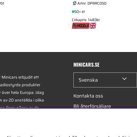
51
Artnr:
DPRRC050
50+ st
Cirkapris: 1483kr
MINICARS.SE
Minicars erbjudit ett
Svenska
radiostyrda produkter
r över hela Europa. Idag
Kontakta oss
 av 20 anställda i olika
Bli återförsäljare
oss finns några av de
xperterna i branschen -
Bli leverantör
på hobby, service och
Jobba hos oss