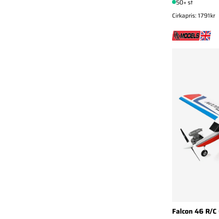
50+ st
Cirkapris: 1791kr
Falcon 46 R/C