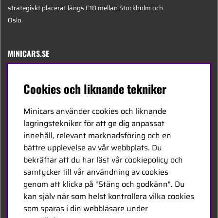
strategiskt placerat längs E18 mellan Stockholm och
Oslo.
MINICARS.SE
Svenska
Cookies och liknande tekniker
Kontakta oss
Minicars använder cookies och liknande
Bli återförsäljare
lagringstekniker för att ge dig anpassat
innehåll, relevant marknadsföring och en
Bli leverantör
bättre upplevelse av vår webbplats. Du
Jobba hos oss
bekräftar att du har läst vår cookiepolicy och
samtycker till vår användning av cookies
FÖLJ OSS
genom att klicka på "Stäng och godkänn". Du
kan själv när som helst kontrollera vilka cookies
Facebook
som sparas i din webbläsare under