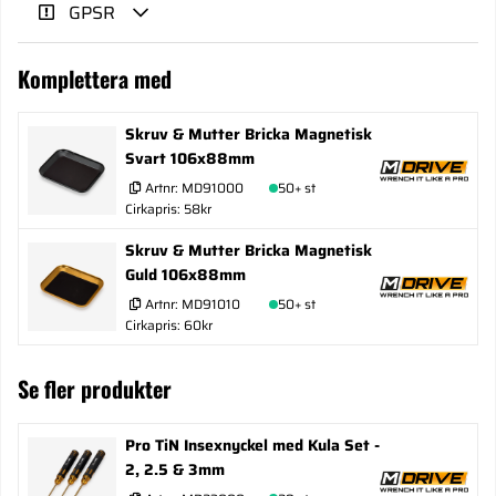
GPSR
Komplettera med
Skruv & Mutter Bricka Magnetisk
Svart 106x88mm
Artnr:
MD91000
50+ st
Cirkapris: 58kr
Skruv & Mutter Bricka Magnetisk
Guld 106x88mm
Artnr:
MD91010
50+ st
Cirkapris: 60kr
Se fler produkter
Pro TiN Insexnyckel med Kula Set -
2, 2.5 & 3mm