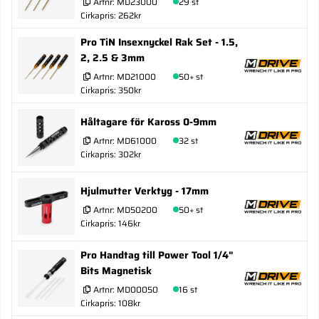
Artnr:
MD23000
29 st
Cirkapris: 262kr
Pro TiN Insexnyckel Rak Set - 1.5,
2, 2.5 & 3mm
Artnr:
MD21000
50+ st
Cirkapris: 350kr
Håltagare för Kaross 0-9mm
Artnr:
MD61000
32 st
Cirkapris: 302kr
Hjulmutter Verktyg - 17mm
Artnr:
MD50200
50+ st
Cirkapris: 146kr
Pro Handtag till Power Tool 1/4"
Bits Magnetisk
Artnr:
MD00050
16 st
Cirkapris: 108kr