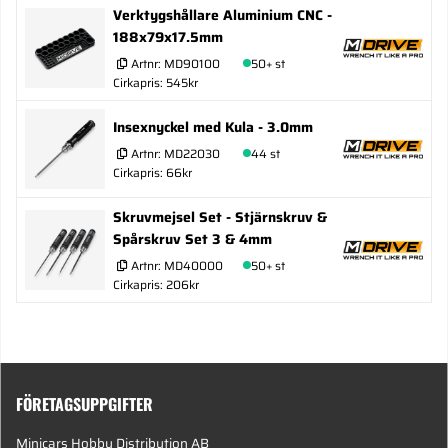
Verktygshållare Aluminium CNC -
188x79x17.5mm
Artnr:
MD90100
50+ st
Cirkapris: 545kr
Insexnyckel med Kula - 3.0mm
Artnr:
MD22030
44 st
Cirkapris: 66kr
Skruvmejsel Set - Stjärnskruv &
Spårskruv Set 3 & 4mm
Artnr:
MD40000
50+ st
Cirkapris: 206kr
FÖRETAGSUPPGIFTER
Minicars Hobby Distribution AB