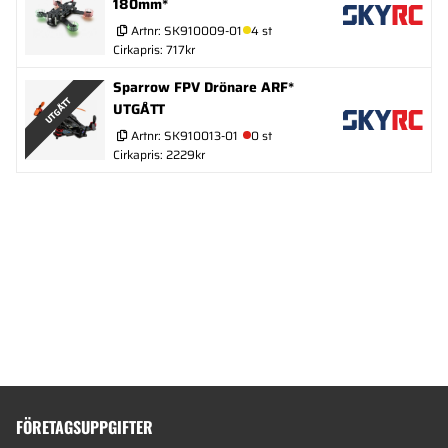
180mm*
Artnr:
SK910009-01
4 st
Cirkapris: 717kr
Sparrow FPV Drönare ARF*
UTGÅTT
UTGÅTT
Artnr:
SK910013-01
0 st
Cirkapris: 2229kr
FÖRETAGSUPPGIFTER