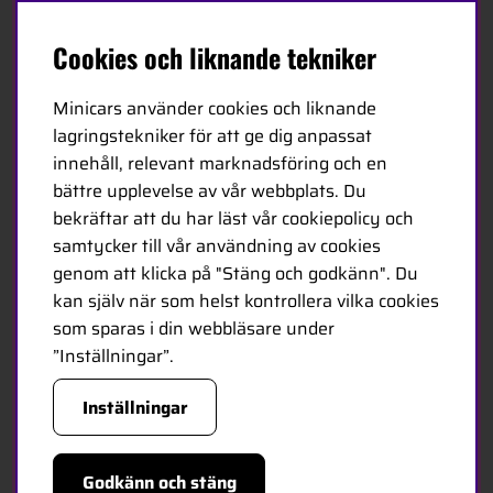
Minicars huvudkontor är beläget i Enköping,
strategiskt placerat längs E18 mellan Stockholm och
Cookies och liknande tekniker
Oslo.
Minicars använder cookies och liknande
lagringstekniker för att ge dig anpassat
MINICARS.SE
innehåll, relevant marknadsföring och en
bättre upplevelse av vår webbplats. Du
Svenska
bekräftar att du har läst vår cookiepolicy och
samtycker till vår användning av cookies
Kontakta oss
genom att klicka på "Stäng och godkänn". Du
Bli återförsäljare
kan själv när som helst kontrollera vilka cookies
som sparas i din webbläsare under
Bli leverantör
”Inställningar”.
Jobba hos oss
Inställningar
FÖLJ OSS
Facebook
Godkänn och stäng