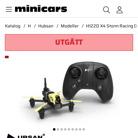
Katalog
H
Hubsan
Modeller
H122D X4 Storm Racing D
UTGÅTT
Produktbilder H122D X4 Storm Racing Drone RTF*