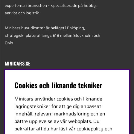
experterna i branschen - specialiserade på hobby,
service och logistik.
Minicars huvudkontor är beläget i Enköping,
strategiskt placerat längs E18 mellan Stockholm och
Oslo.
MINICARS.SE
Svenska
Cookies och liknande tekniker
Kontakta oss
Minicars använder cookies och liknande
Bli återförsäljare
lagringstekniker för att ge dig anpassat
innehåll, relevant marknadsföring och en
Bli leverantör
bättre upplevelse av vår webbplats. Du
Jobba hos oss
bekräftar att du har läst vår cookiepolicy och