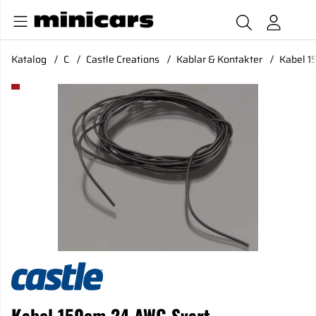
Katalog
C
Castle Creations
Kablar & Kontakter
Kabel 1
Produktbilder Kabel 150cm 24 AWG Svart
Kabel 150cm 24 AWG Svart