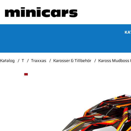
KA
Katalog
T
Traxxas
Karosser & Tillbehör
Kaross Mudboss 
Produktbilder Kaross Mudboss Orange