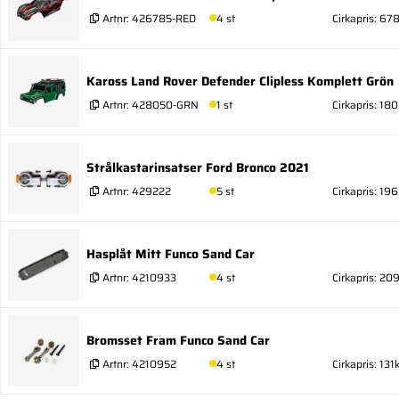
Artnr:
426785-RED
4 st
Cirkapris: 67
Kaross Land Rover Defender Clipless Komplett Grön
Artnr:
428050-GRN
1 st
Cirkapris: 18
Strålkastarinsatser Ford Bronco 2021
Artnr:
429222
5 st
Cirkapris: 196
Hasplåt Mitt Funco Sand Car
Artnr:
4210933
4 st
Cirkapris: 20
Bromsset Fram Funco Sand Car
Artnr:
4210952
4 st
Cirkapris: 131k