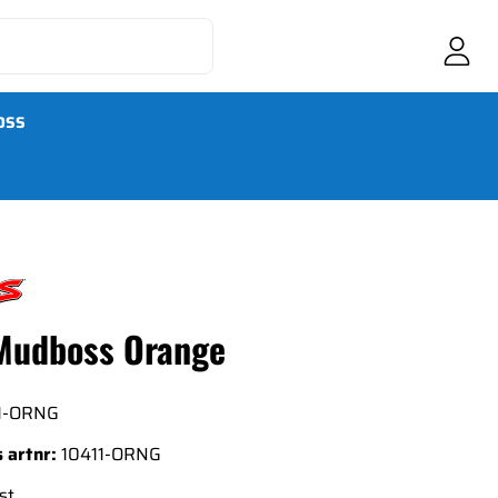
OSS
Mudboss Orange
1-ORNG
 artnr:
10411-ORNG
st