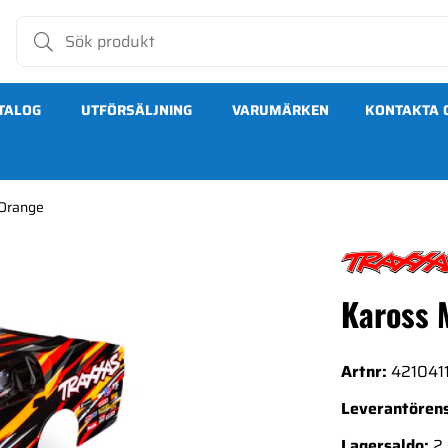
TALOG
UTFÖRSÄLJNING
VARUMÄRKEN
KONTAKTA 
Orange
Kaross 
Artnr:
421041
Leverantörens
Lagersaldo:
2 