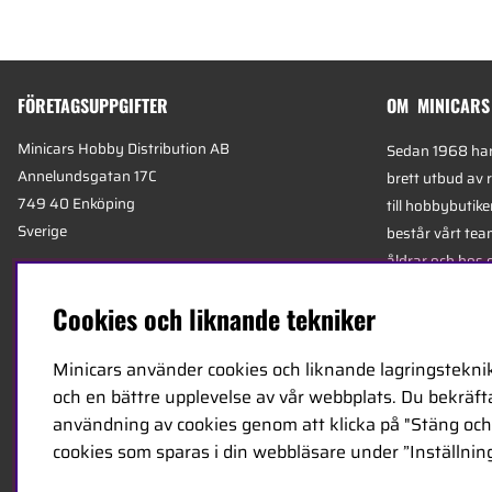
FÖRETAGSUPPGIFTER
OM MINICARS
Minicars Hobby Distribution AB
Sedan 1968 har 
Annelundsgatan 17C
brett utbud av 
749 40 Enköping
till hobbybutike
Sverige
består vårt team
åldrar och hos 
Org.nummer:
556511-4302
mest kunniga e
Cookies och liknande tekniker
E-mail:
info@minicars.se
specialiserade 
Telefon:
+46-171-14 30 00
logistik.
Minicars använder cookies och liknande lagringsteknik
och en bättre upplevelse av vår webbplats. Du bekräftar
Minicars huvudk
användning av cookies genom att klicka på "Stäng och 
Enköping, strat
cookies som sparas i din webbläsare under ”Inställning
E18 mellan Sto