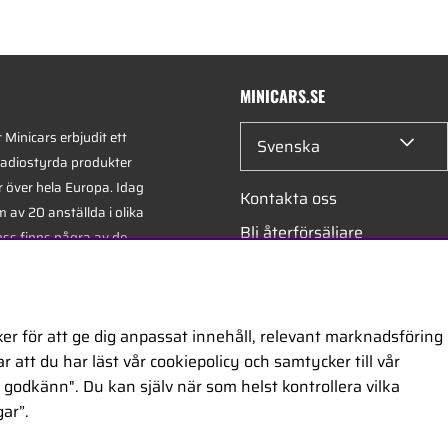
MINICARS.SE
Minicars erbjudit ett
Svenska
radiostyrda produkter
r över hela Europa. Idag
Kontakta oss
 av 20 anställda i olika
Bli återförsäljare
oss finns några av de
xperterna i branschen -
Bli leverantör
på hobby, service och
Jobba hos oss
er för att ge dig anpassat innehåll, relevant marknadsföring
 att du har läst vår cookiepolicy och samtycker till vår
ontor är beläget i
godkänn". Du kan själv när som helst kontrollera vilka
egiskt placerat längs
ar”.
ckholm och Oslo.