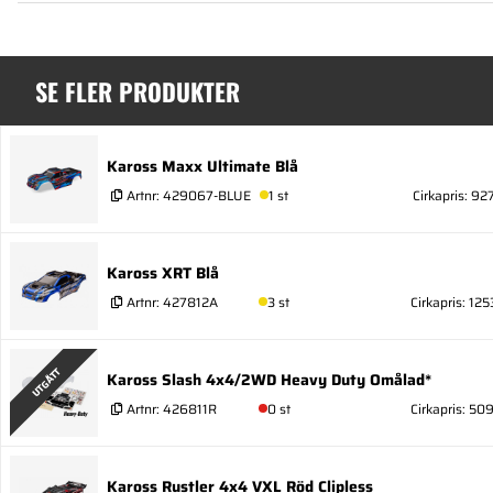
SE FLER PRODUKTER
Kaross Maxx Ultimate Blå
Artnr:
429067-BLUE
1 st
Cirkapris: 92
Kaross XRT Blå
Artnr:
427812A
3 st
Cirkapris: 125
UTGÅTT
Kaross Slash 4x4/2WD Heavy Duty Omålad*
Artnr:
426811R
0 st
Cirkapris: 50
Kaross Rustler 4x4 VXL Röd Clipless