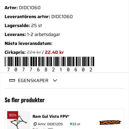
Artnr:
DIDC1060
Leverantörens artnr:
DIDC1060
Lagersaldo:
25 st
Leverans:
1-2 arbetsdagar
Nästa leveransdatum:
Cirkapris:
224 kr
/
22.40 kr
707768210602
EGENSKAPER
Se fler produkter
90%
Ram Gul Vista FPV*
Artnr:
DIDE1209
33 st