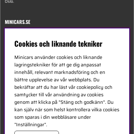
Oslo.
MINICARS.SE
Svenska
Cookies och liknande tekniker
Kontakta oss
Minicars använder cookies och liknande
Bli återförsäljare
lagringstekniker för att ge dig anpassat
innehåll, relevant marknadsföring och en
Bli leverantör
bättre upplevelse av vår webbplats. Du
Jobba hos oss
bekräftar att du har läst vår cookiepolicy och
samtycker till vår användning av cookies
FÖLJ OSS
genom att klicka på "Stäng och godkänn". Du
kan själv när som helst kontrollera vilka cookies
Facebook
som sparas i din webbläsare under
”Inställningar”.
HANDLA TRYGGT