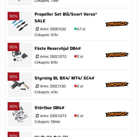
Cirkapris: 79kr
Propeller Set Blå/Svart Verso*
90%
SALE
Artnr:
DIDE1532
47 st
Cirkapris: 57kr
90%
Fäste Reservhjul DB4#
Artnr:
DIDC1072
0 st
Cirkapris: 61kr
90%
Styrning BL BX4/ MT4/ SC4#
Artnr:
DIDC1130
0 st
Cirkapris: 41kr
90%
Störtbur DB4#
Artnr:
DIDC1073
0 st
Cirkapris: 184kr
90%