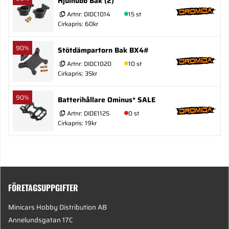
Hjulhubb Bak (2)
Artnr:
DIDC1014
15 st
Cirkapris: 60kr
90%
Stötdämpartorn Bak BX4#
Artnr:
DIDC1020
10 st
Cirkapris: 35kr
90%
Batterihållare Ominus* SALE
Artnr:
DIDE1125
0 st
Cirkapris: 19kr
FÖRETAGSUPPGIFTER
Minicars Hobby Distribution AB
Annelundsgatan 17C