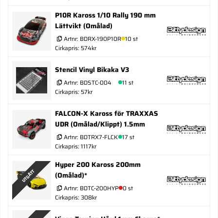
P10R Kaross 1/10 Rally 190 mm
Lättvikt (Omålad)
Artnr:
BDRX-190P10R
10 st
Cirkapris: 574kr
Stencil Vinyl Bikaka V3
Artnr:
BDSTC-004
11 st
Cirkapris: 57kr
FALCON-X Kaross för TRAXXAS
UDR (Omålad/Klippt) 1.5mm
Artnr:
BDTRX7-FLCK
17 st
Cirkapris: 1117kr
Hyper 200 Kaross 200mm
UTGÅTT
(Omålad)*
Artnr:
BDTC-200HYP
0 st
Cirkapris: 308kr