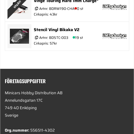
Vinge Touring Hård 1mm Charge*
UTGÅTT
Artnr:
BDRW190-CHA
0 st
Cirkapris: 43kr
Stencil Vinyl Bikaka V2
Artnr:
BDSTC-003
19 st
Cirkapris: 57kr
FÖRETAGSUPPGIFTER
Minicars Hobby Distribution AB
Annelundsgatan 17C
749 40 Enköping
Sverige
Org.nummer:
556511-4302