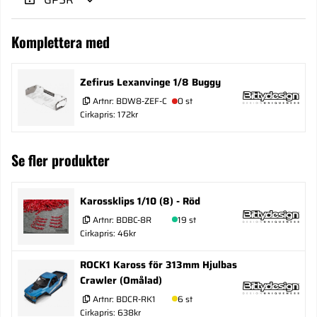
Komplettera med
Zefirus Lexanvinge 1/8 Buggy
Artnr:
BDW8-ZEF-C
0 st
Cirkapris: 172kr
Se fler produkter
Karossklips 1/10 (8) - Röd
Artnr:
BDBC-8R
19 st
Cirkapris: 46kr
ROCK1 Kaross för 313mm Hjulbas
Crawler (Omålad)
Artnr:
BDCR-RK1
6 st
Cirkapris: 638kr