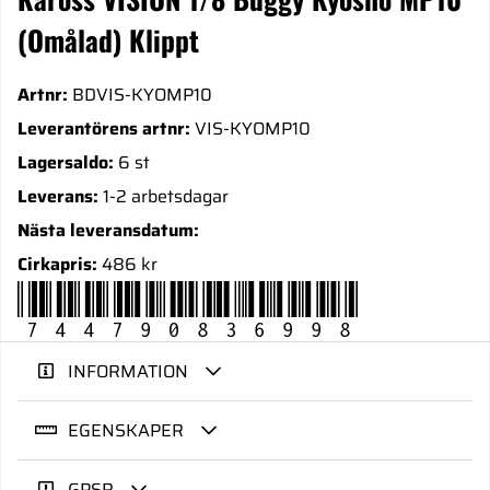
(Omålad) Klippt
Artnr:
BDVIS-KYOMP10
Leverantörens artnr:
VIS-KYOMP10
Lagersaldo:
6 st
Leverans:
1-2 arbetsdagar
Nästa leveransdatum:
Cirkapris:
486 kr
744790836998
INFORMATION
EGENSKAPER
GPSR