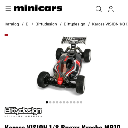
Katalog
B
Bittydesign
Bittydesign
Kaross VISION 1/8 
Produktbilder Kaross VISION 1/8 Buggy Kyosho MP10 (Omåla
Kaross VISION 1/8 Buggy Kyosho MP10