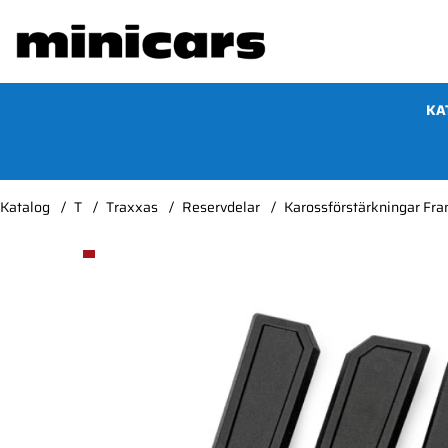
KA
Katalog
T
Traxxas
Reservdelar
Karossförstärkningar Fr
Produktbilder Karossförstärkningar Fram & Bak M