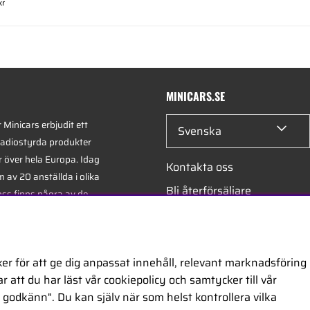
kr
MINICARS.SE
Minicars erbjudit ett
Svenska
radiostyrda produkter
r över hela Europa. Idag
Kontakta oss
 av 20 anställda i olika
Bli återförsäljare
oss finns några av de
xperterna i branschen -
Bli leverantör
på hobby, service och
Jobba hos oss
er för att ge dig anpassat innehåll, relevant marknadsföring
 att du har läst vår cookiepolicy och samtycker till vår
ontor är beläget i
godkänn". Du kan själv när som helst kontrollera vilka
egiskt placerat längs