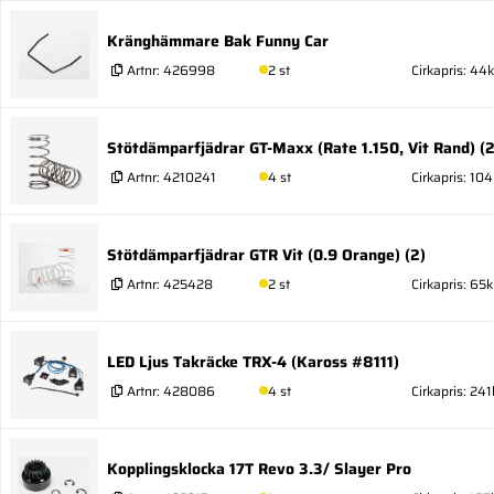
Kränghämmare Bak Funny Car
Artnr:
426998
2 st
Cirkapris: 44k
Stötdämparfjädrar GT-Maxx (Rate 1.150, Vit Rand) (2
Artnr:
4210241
4 st
Cirkapris: 104
Stötdämparfjädrar GTR Vit (0.9 Orange) (2)
Artnr:
425428
2 st
Cirkapris: 65k
LED Ljus Takräcke TRX-4 (Kaross #8111)
Artnr:
428086
4 st
Cirkapris: 241
Kopplingsklocka 17T Revo 3.3/ Slayer Pro