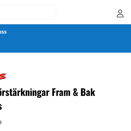
OSS
örstärkningar Fram & Bak
s
3