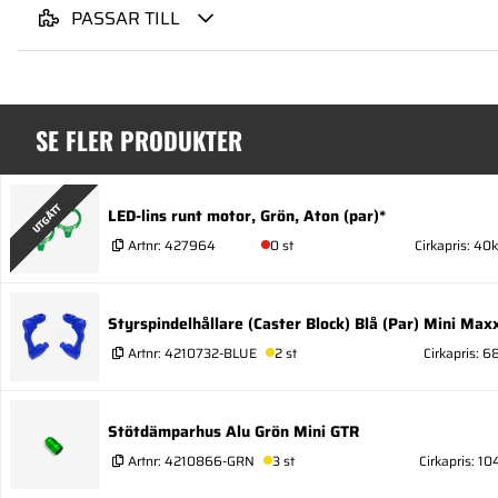
PASSAR TILL
SE FLER PRODUKTER
UTGÅTT
LED-lins runt motor, Grön, Aton (par)*
Artnr:
427964
0 st
Cirkapris: 40k
Styrspindelhållare (Caster Block) Blå (Par) Mini Ma
Artnr:
4210732-BLUE
2 st
Cirkapris: 6
Stötdämparhus Alu Grön Mini GTR
Artnr:
4210866-GRN
3 st
Cirkapris: 10