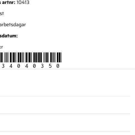
 artnr:
10413
st
 arbetsdagar
nsdatum:
kr
34040350