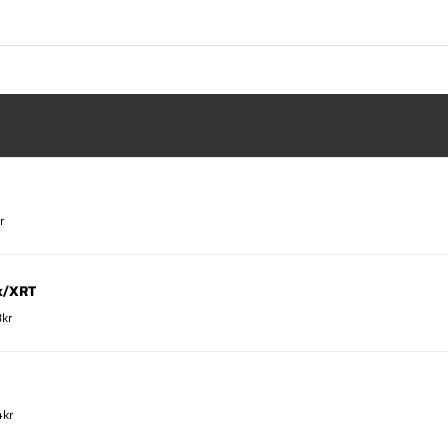
r
xx/XRT
8kr
4kr