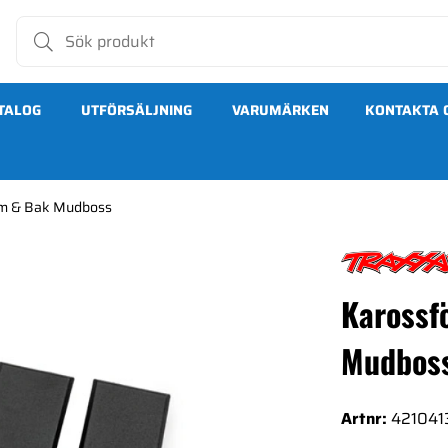
TALOG
UTFÖRSÄLJNING
VARUMÄRKEN
KONTAKTA 
am & Bak Mudboss
udboss
Karossf
Mudbos
Artnr:
421041