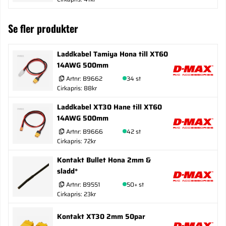
Se fler produkter
Laddkabel Tamiya Hona till XT60
14AWG 500mm
Artnr:
B9662
34 st
Cirkapris: 88kr
Laddkabel XT30 Hane till XT60
14AWG 500mm
Artnr:
B9666
42 st
Cirkapris: 72kr
Kontakt Bullet Hona 2mm &
sladd*
Artnr:
B9551
50+ st
Cirkapris: 23kr
Kontakt XT30 2mm 50par