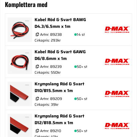
Komplettera med
Kabel Röd & Svart 8AWG
D4.3/6.5mm x 1m
Artnr:
B9238
14 st
Cirkapris: 293kr
Kabel Röd & Svart 6AWG
D6/8.6mm x 1m
Artnr:
B9239
50+ st
Cirkapris: 550kr
Krympslang Röd & Svart
D10/B15.5mm x 1m
Artnr:
B9209
50+ st
Cirkapris: 39kr
Krympslang Röd & Svart
D12/B18.5mm x 1m
Artnr:
B9210
50+ st
Cirkapris: 41kr