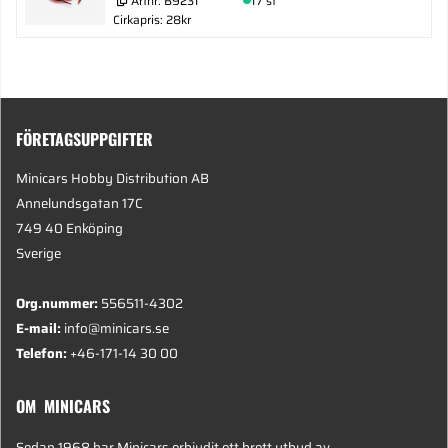
Artnr:
B9231
17 st
Cirkapris: 28kr
FÖRETAGSUPPGIFTER
Minicars Hobby Distribution AB
Annelundsgatan 17C
749 40 Enköping
Sverige
Org.nummer:
556511-4302
E-mail:
info@minicars.se
Telefon:
+46-171-14 30 00
OM MINICARS
Sedan 1968 har Minicars erbjudit ett brett utbud av