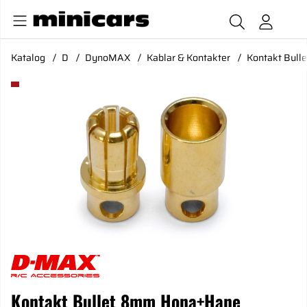
Katalog
D
DynoMAX
Kablar & Kontakter
Kontakt Bul
Produktbilder Kontakt Bullet 8mm Hona+Hane
Kontakt Bullet 8mm Hona+Hane