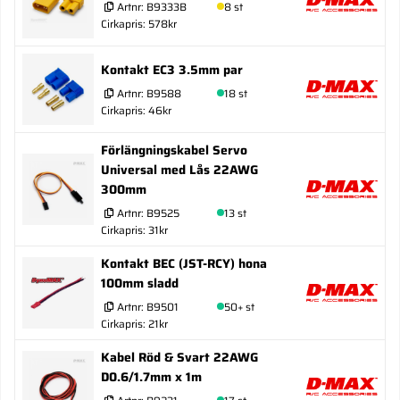
Artnr:
B9333B
8 st
Cirkapris: 578kr
Kontakt EC3 3.5mm par
Artnr:
B9588
18 st
Cirkapris: 46kr
Förlängningskabel Servo
Universal med Lås 22AWG
300mm
Artnr:
B9525
13 st
Cirkapris: 31kr
Kontakt BEC (JST-RCY) hona
100mm sladd
Artnr:
B9501
50+ st
Cirkapris: 21kr
Kabel Röd & Svart 22AWG
D0.6/1.7mm x 1m