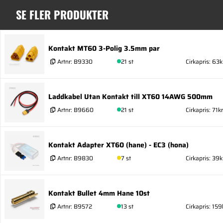
SE FLER PRODUKTER
Kontakt MT60 3-Polig 3.5mm par
Artnr:
B9330
21 st
Cirkapris: 63k
Laddkabel Utan Kontakt till XT60 14AWG 500mm
Artnr:
B9660
21 st
Cirkapris: 71kr
Kontakt Adapter XT60 (hane) - EC3 (hona)
Artnr:
B9830
7 st
Cirkapris: 39k
Kontakt Bullet 4mm Hane 10st
Artnr:
B9572
13 st
Cirkapris: 159