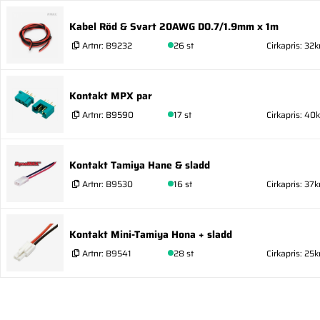
Kabel Röd & Svart 20AWG D0.7/1.9mm x 1m
Artnr:
B9232
26 st
Cirkapris: 32k
Kontakt MPX par
Artnr:
B9590
17 st
Cirkapris: 40k
Kontakt Tamiya Hane & sladd
Artnr:
B9530
16 st
Cirkapris: 37k
Kontakt Mini-Tamiya Hona + sladd
Artnr:
B9541
28 st
Cirkapris: 25k