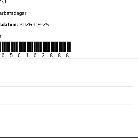
 st
 arbetsdagar
nsdatum:
2026-09-25
r
056102888