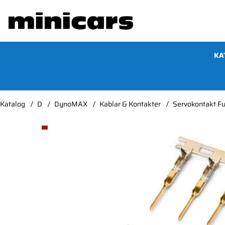
KA
Katalog
D
DynoMAX
Kablar & Kontakter
Servokontakt Fu
Produktbilder Servokontakt Futaba par