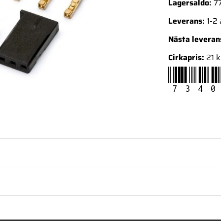
Lagersaldo:
77
Leverans:
1-2
Nästa levera
Cirkapris:
21 k
7340