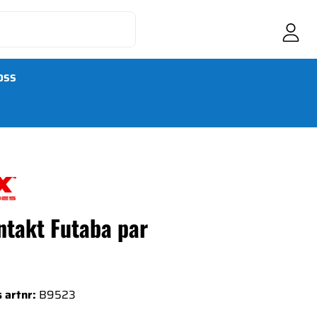
OSS
ntakt Futaba par
 artnr:
B9523