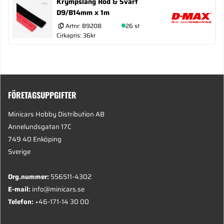
Krympslang Röd & Svart
D9/B14mm x 1m
Artnr:
B9208
26 st
Cirkapris: 36kr
FÖRETAGSUPPGIFTER
Minicars Hobby Distribution AB
Annelundsgatan 17C
749 40 Enköping
Sverige
Org.nummer:
556511-4302
E-mail:
info@minicars.se
Telefon:
+46-171-14 30 00