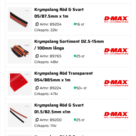
Krympslang Röd & Svart
D5/B7.5mm x 1m
Artnr:
B9204
16 st
Cirkapris: 22kr
Krympslang Sortiment D2.5-15mm
/ 100mm långa
Artnr:
B9765
25 st
Cirkapris: 48kr
Krympslang Röd Transparent
D54/B85mm x 1m
Artnr:
B9224
50+ st
Cirkapris: 47kr
Krympslang Röd & Svart
D1.5/B2.5mm x1m
Artnr:
B9200
25 st
Cirkapris: 11kr