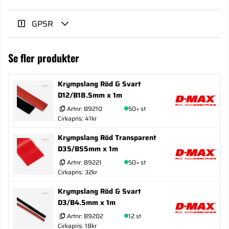
GPSR
Se fler produkter
Krympslang Röd & Svart
D12/B18.5mm x 1m
Artnr:
B9210
50+ st
Cirkapris: 41kr
Krympslang Röd Transparent
D35/B55mm x 1m
Artnr:
B9221
50+ st
Cirkapris: 32kr
Krympslang Röd & Svart
D3/B4.5mm x 1m
Artnr:
B9202
12 st
Cirkapris: 18kr