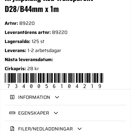
D28/B44mm x 1m
Artnr:
B9220
Leverantörens artnr:
B9220
Lagersaldo:
125 st
Leverans:
1-2 arbetsdagar
Nästa leveransdatum:
Cirkapris:
28 kr
7340056104219
INFORMATION
EGENSKAPER
FILER/NEDLADDNINGAR