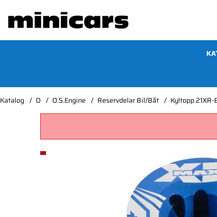
KA
Katalog
O
O.S.Engine
Reservdelar Bil/Båt
Kyltopp 21XR-
Produktbilder Kyltopp 21XR-B*