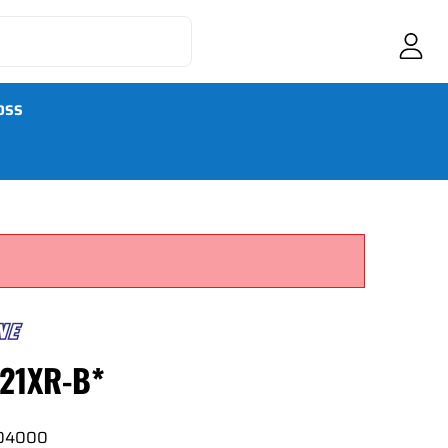
OSS
 21XR-B*
04000