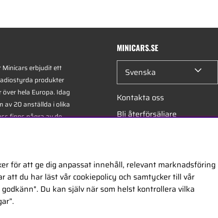
MINICARS.SE
Minicars erbjudit ett
Svenska
radiostyrda produkter
r över hela Europa. Idag
Kontakta oss
 av 20 anställda i olika
Bli återförsäljare
oss finns några av de
xperterna i branschen -
Bli leverantör
på hobby, service och
Jobba hos oss
er för att ge dig anpassat innehåll, relevant marknadsföring
 att du har läst vår cookiepolicy och samtycker till vår
ontor är beläget i
godkänn". Du kan själv när som helst kontrollera vilka
egiskt placerat längs
ar”.
ckholm och Oslo.