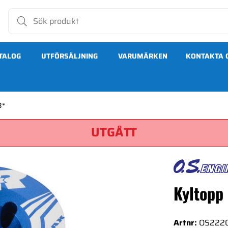
TALOG
UTFÖRSÄLJNING
VARUMÄRKEN
KONTAKTA 
B*
UTGÅTT
Kyltopp
Artnr:
OS222