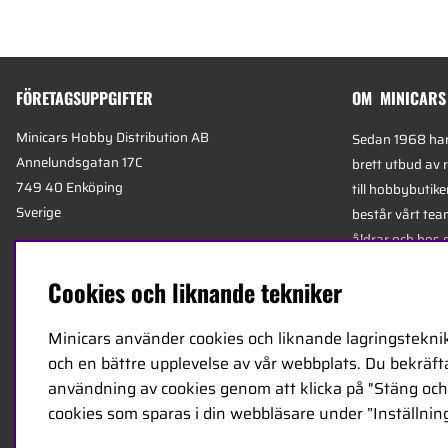
FÖRETAGSUPPGIFTER
OM MINICARS
Minicars Hobby Distribution AB
Sedan 1968 har 
Annelundsgatan 17C
brett utbud av 
749 40 Enköping
till hobbybutike
Sverige
består vårt team
åldrar och hos 
Org.nummer:
556511-4302
mest kunniga e
Cookies och liknande tekniker
E-mail:
info@minicars.se
specialiserade 
Telefon:
+46-171-14 30 00
logistik.
Minicars använder cookies och liknande lagringsteknik
och en bättre upplevelse av vår webbplats. Du bekräftar
Minicars huvudk
användning av cookies genom att klicka på "Stäng och 
Enköping, strat
cookies som sparas i din webbläsare under ”Inställning
E18 mellan Sto