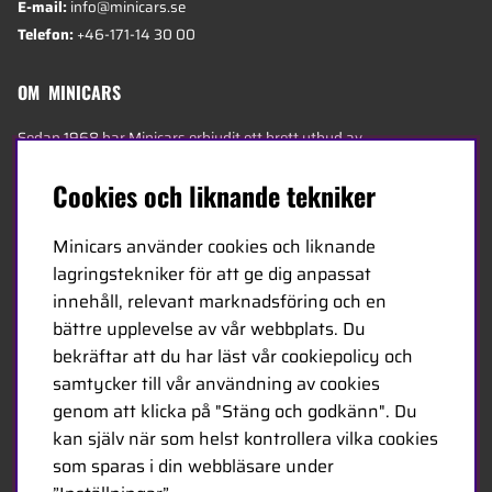
E-mail:
info@minicars.se
Telefon:
+46-171-14 30 00
OM MINICARS
Sedan 1968 har Minicars erbjudit ett brett utbud av
radiostyrda produkter till hobbybutiker över hela
Cookies och liknande tekniker
Europa. Idag består vårt team av 20 anställda i olika
åldrar och hos oss finns några av de mest kunniga
Minicars använder cookies och liknande
experterna i branschen - specialiserade på hobby,
lagringstekniker för att ge dig anpassat
service och logistik.
innehåll, relevant marknadsföring och en
bättre upplevelse av vår webbplats. Du
Minicars huvudkontor är beläget i Enköping,
bekräftar att du har läst vår cookiepolicy och
strategiskt placerat längs E18 mellan Stockholm och
samtycker till vår användning av cookies
Oslo.
genom att klicka på "Stäng och godkänn". Du
kan själv när som helst kontrollera vilka cookies
MINICARS.SE
som sparas i din webbläsare under