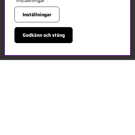
”Inställningar”.
Svenska
Inställningar
Kontakta oss
Bli återförsäljare
Godkänn och stäng
Bli leverantör
Jobba hos oss
FÖLJ OSS
Facebook
HANDLA TRYGGT