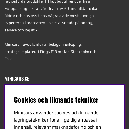
radiostyrda produkter till hobbybutiker över hela
Europa. Idag består vårt team av 20 anställda i olika
åldrar och hos oss finns några av de mest kunniga
experterna i branschen - specialiserade på hobby,
service och logistik.
Minicars huvudkontor är beläget i Enköping,
strategiskt placerat längs E18 mellan Stockholm och
Oslo.
MINICARS.SE
Svenska
Cookies och liknande tekniker
Kontakta oss
Minicars använder cookies och liknande
Bli återförsäljare
lagringstekniker för att ge dig anpassat
innehåll, relevant marknadsföring och en
Bli leverantör