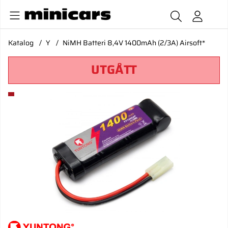
Katalog
Y
NiMH Batteri 8,4V 1400mAh (2/3A) Airsoft*
UTGÅTT
Produktbilder NiMH Batteri 8,4V 1400mAh (2/3A) Airsoft*