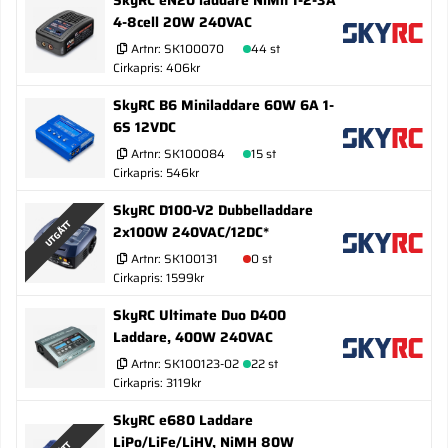
SkyRC eN20 laddare NiMh 1-2-3A
4-8cell 20W 240VAC
Artnr:
SK100070
44 st
Cirkapris: 406kr
SkyRC B6 Miniladdare 60W 6A 1-
6S 12VDC
Artnr:
SK100084
15 st
Cirkapris: 546kr
SkyRC D100-V2 Dubbelladdare
UTGÅTT
2x100W 240VAC/12DC*
Artnr:
SK100131
0 st
Cirkapris: 1599kr
SkyRC Ultimate Duo D400
Laddare, 400W 240VAC
Artnr:
SK100123-02
22 st
Cirkapris: 3119kr
SkyRC e680 Laddare
LiPo/LiFe/LiHV, NiMH 80W