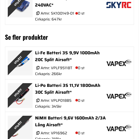
UTGÅTT
240VAC*
Artnr:
SK100149-01
0 st
Cirkapris: 647kr
Se fler produkter
Li-Fe Batteri 3S 9,9V 1000mAh
UTGÅTT
20C Split Airsoft*
Artnr:
VPLF95118T
0 st
Cirkapris: 266kr
Li-Po Batteri 3S 11,1V 1800mAh
UTGÅTT
30C Split Airsoft*
Artnr:
VPLP018BS
0 st
Cirkapris: 345kr
NiMH Batteri 9,6V 1600mAh 2/3A
UTGÅTT
Lång Airsoft*
Artnr:
VP16962
0 st
Cirkapris: 318kr