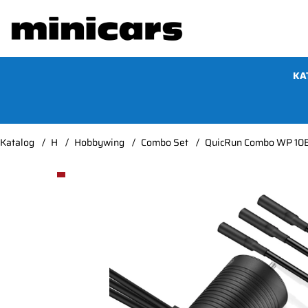
KA
Katalog
H
Hobbywing
Combo Set
QuicRun Combo WP 10B
Produktbilder QuicRun Combo WP 10BL60 G2 - 365