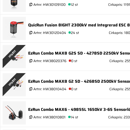
Artnr:
HW30109100
12 st
Cirkapris: 119
QuicRun Fusion 8IGHT 2300kV med Integrerad ESC 
Artnr:
HW30120404
24 st
Cirkapris: 18
UTGÅTT
EzRun Combo MAX8 G2S SD - 4278SD 2250kV Sensor
Artnr:
HW38020376
0 st
Cirkapris: 25
UTGÅTT
EzRun Combo MAX8 G2 SD - 4268SD 2500kV Sensor
Artnr:
HW38010404
0 st
Cirkapris: 25
EzRun Combo MAX6 - 4985SL 1650kV 3-6S Sensorlö
Artnr:
HW38010801
14 st
Cirkapris: 233