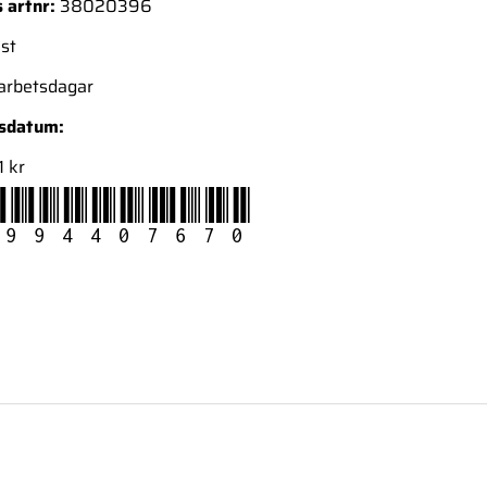
 artnr:
38020396
 st
 arbetsdagar
nsdatum:
1 kr
994407670