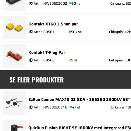
Artnr:
HW30502002
50+ st
Cirkapris: 52
Kontakt XT60 3.5mm par
Artnr:
B9567
50+ st
Cirkapris: 42k
Kontakt T-Plug Par
Artnr:
B9580
9 st
Cirkapris: 30k
SE FLER PRODUKTER
EzRun Combo MAX10 G2 80A - 3652SD 3300kV G3* 
Artnr:
HW38020346
47 st
Cirkapris: 13
QuicRun Fusion 8IGHT SE 1800kV med Integrerad E