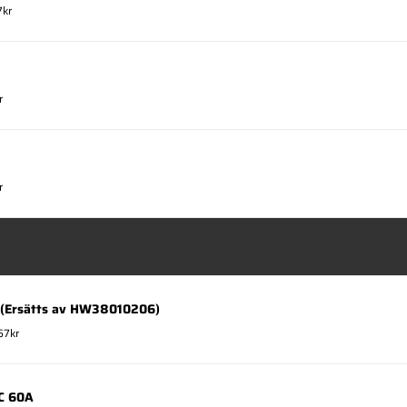
7kr
r
r
(Ersätts av HW38010206)
67kr
SC 60A