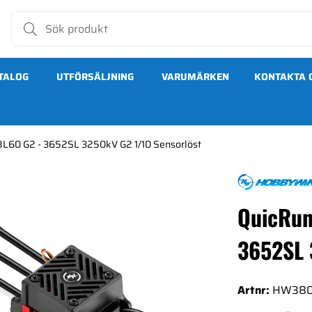
TALOG
UTFÖRSÄLJNING
VARUMÄRKEN
KONTAKTA 
L60 G2 - 3652SL 3250kV G2 1/10 Sensorlöst
2SL 3250kV G2 1/10 Sensorlöst
QuicRun
3652SL 
Artnr:
HW380