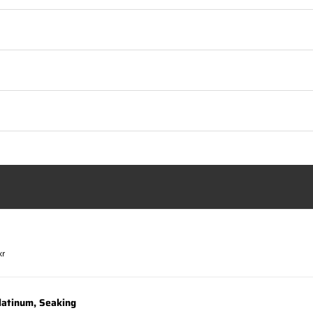
kr
latinum, Seaking