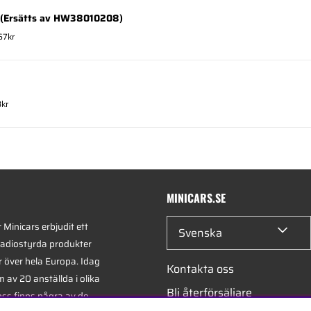
(Ersätts av HW38010208)
67kr
3kr
MINICARS.SE
Minicars erbjudit ett
Svenska
radiostyrda produkter
r över hela Europa. Idag
Kontakta oss
 av 20 anställda i olika
Bli återförsäljare
oss finns några av de