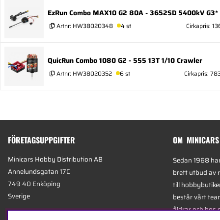
EzRun Combo MAX10 G2 80A - 3652SD 5400kV G3* 
Artnr:
HW38020348
4 st
Cirkapris: 13
QuicRun Combo 1080 G2 - 555 13T 1/10 Crawler
Artnr:
HW38020352
6 st
Cirkapris: 78
FÖRETAGSUPPGIFTER
OM MINICARS
Minicars Hobby Distribution AB
Sedan 1968 har 
Annelundsgatan 17C
brett utbud av 
749 40 Enköping
till hobbybutike
Sverige
består vårt team
åldrar och hos 