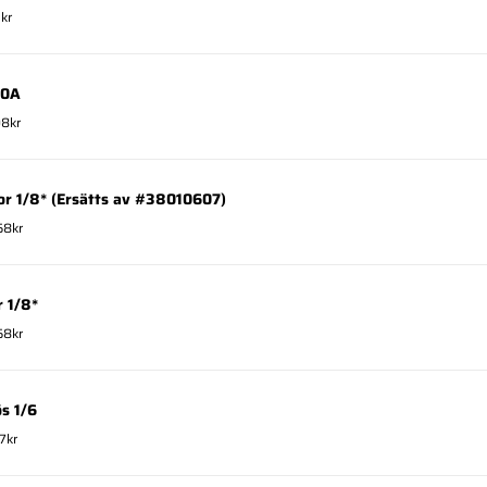
1kr
80A
08kr
 1/8* (Ersätts av #38010607)
58kr
 1/8*
58kr
s 1/6
7kr