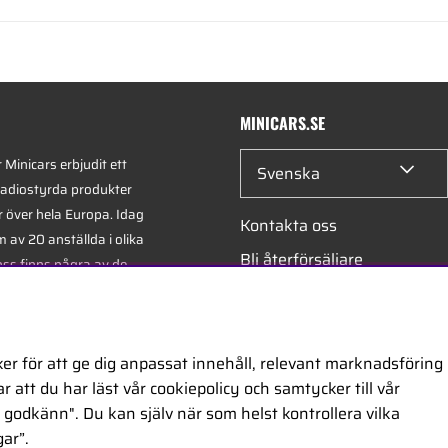
MINICARS.SE
Minicars erbjudit ett
Svenska
radiostyrda produkter
r över hela Europa. Idag
Kontakta oss
 av 20 anställda i olika
Bli återförsäljare
oss finns några av de
xperterna i branschen -
Bli leverantör
på hobby, service och
Jobba hos oss
er för att ge dig anpassat innehåll, relevant marknadsföring
 att du har läst vår cookiepolicy och samtycker till vår
ontor är beläget i
godkänn". Du kan själv när som helst kontrollera vilka
egiskt placerat längs
ar”.
ckholm och Oslo.