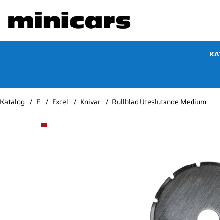
KA
Katalog
E
Excel
Knivar
Rullblad Uteslutande Medium
Produktbilder Rullblad Uteslutande Medium