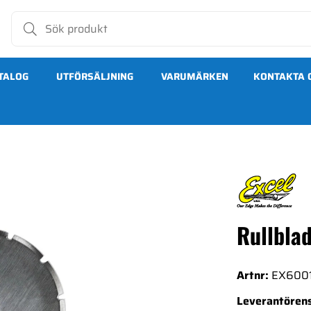
TALOG
UTFÖRSÄLJNING
VARUMÄRKEN
KONTAKTA 
Rullbla
Artnr:
EX600
Leverantörens