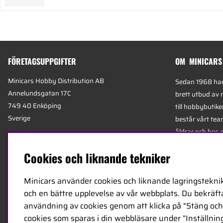
FÖRETAGSUPPGIFTER
OM MINICARS
Minicars Hobby Distribution AB
Sedan 1968 har 
Annelundsgatan 17C
brett utbud av 
749 40 Enköping
till hobbybutike
Sverige
består vårt team
åldrar och hos 
Org.nummer:
556511-4302
mest kunniga e
Cookies och liknande tekniker
E-mail:
info@minicars.se
specialiserade 
Telefon:
+46-171-14 30 00
logistik.
Minicars använder cookies och liknande lagringsteknik
och en bättre upplevelse av vår webbplats. Du bekräftar
Minicars huvudk
användning av cookies genom att klicka på "Stäng och 
Enköping, strat
cookies som sparas i din webbläsare under ”Inställning
E18 mellan Sto