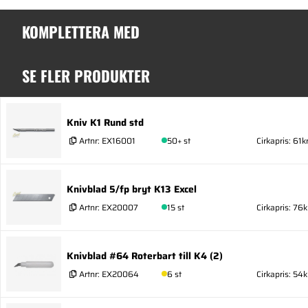
KOMPLETTERA MED
SE FLER PRODUKTER
Kniv K1 Rund std
Artnr:
EX16001
50+ st
Cirkapris: 61k
Knivblad 5/fp bryt K13 Excel
Artnr:
EX20007
15 st
Cirkapris: 76k
Knivblad #64 Roterbart till K4 (2)
Artnr:
EX20064
6 st
Cirkapris: 54k