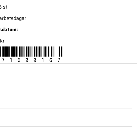
6 st
 arbetsdagar
nsdatum:
kr
71600167