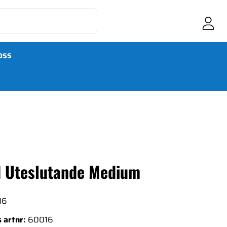
OSS
d Uteslutande Medium
16
 artnr:
60016