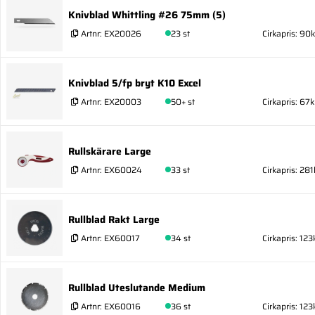
Knivblad Whittling #26 75mm (5)
Artnr:
EX20026
23 st
Cirkapris: 90k
Knivblad 5/fp bryt K10 Excel
Artnr:
EX20003
50+ st
Cirkapris: 67k
Rullskärare Large
Artnr:
EX60024
33 st
Cirkapris: 281
Rullblad Rakt Large
Artnr:
EX60017
34 st
Cirkapris: 123
Rullblad Uteslutande Medium
Artnr:
EX60016
36 st
Cirkapris: 123