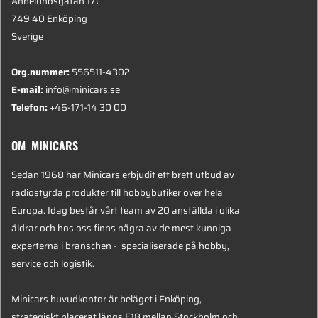
Annelundsgatan 17C
749 40 Enköping
Sverige
Org.nummer:
556511-4302
E-mail:
info@minicars.se
Telefon:
+46-171-14 30 00
OM MINICARS
Sedan 1968 har Minicars erbjudit ett brett utbud av
radiostyrda produkter till hobbybutiker över hela
Europa. Idag består vårt team av 20 anställda i olika
åldrar och hos oss finns några av de mest kunniga
experterna i branschen - specialiserade på hobby,
service och logistik.
Minicars huvudkontor är beläget i Enköping,
strategiskt placerat längs E18 mellan Stockholm och