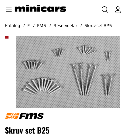
Katalog
F
FMS
Reservdelar
Skruv set B25
Produktbilder Skruv set B25
Skruv set B25