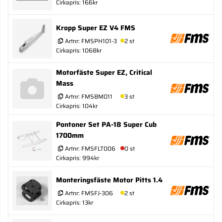
Cirkapris: 166kr
Kropp Super EZ V4 FMS
Artnr:
FMSPH101-3
2 st
Cirkapris: 1068kr
Motorfäste Super EZ, Critical
Mass
Artnr:
FMSBM011
3 st
Cirkapris: 104kr
Pontoner Set PA-18 Super Cub
1700mm
Artnr:
FMSFLT006
0 st
Cirkapris: 994kr
Monteringsfäste Motor Pitts 1.4
Artnr:
FMSFJ-306
2 st
Cirkapris: 13kr