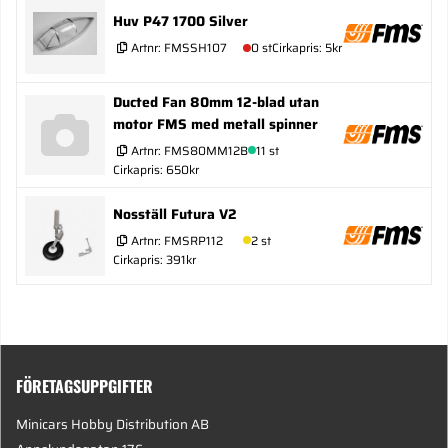
Huv P47 1700 Silver
Artnr:
FMSSH107
0 st
Cirkapris: 5kr
Ducted Fan 80mm 12-blad utan
motor FMS med metall spinner
Artnr:
FMS80MM12B
11 st
Cirkapris: 650kr
Nosställ Futura V2
Artnr:
FMSRP112
2 st
Cirkapris: 391kr
FÖRETAGSUPPGIFTER
Minicars Hobby Distribution AB