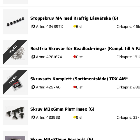
Stoppskruv M4 med Kraftig Låsvätska (6)
Artnr:
424897X
6 st
Cirkapris: 46k
UTGÅTT
Rostfria Skruvar för Beadlock-ringar (Kompl. till 4 Fä
Artnr:
428167X
0 st
Cirkapris: 181
UTGÅTT
Skruvsats Komplett (Sortimentslåda) TRX-4M*
Artnr:
429746
0 st
Cirkapris: 28
Skruv M3x6mm Platt Insex (6)
Artnr:
423932
9 st
Cirkapris: 33k
Skruv M3x20mm Försänkt (6)