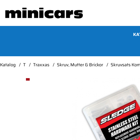
KA
Katalog
T
Traxxas
Skruv, Mutter & Brickor
Skruvsats Komp
Produktbilder Skruvsats Komplett Rostfritt Sledge