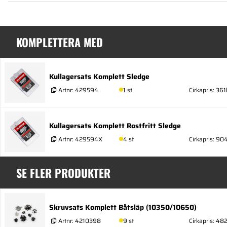
KOMPLETTERA MED
Kullagersats Komplett Sledge
Artnr:
429594
1 st
Cirkapris: 361
Kullagersats Komplett Rostfritt Sledge
Artnr:
429594X
4 st
Cirkapris: 90
SE FLER PRODUKTER
Skruvsats Komplett Båtsläp (10350/10650)
Artnr:
4210398
9 st
Cirkapris: 48