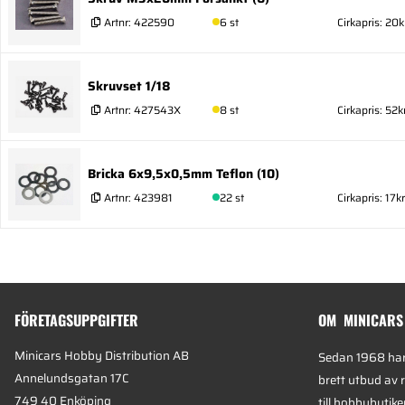
Artnr:
422590
6 st
Cirkapris: 20k
Skruvset 1/18
Artnr:
427543X
8 st
Cirkapris: 52k
Bricka 6x9,5x0,5mm Teflon (10)
Artnr:
423981
22 st
Cirkapris: 17kr
FÖRETAGSUPPGIFTER
OM MINICARS
Minicars Hobby Distribution AB
Sedan 1968 har 
Annelundsgatan 17C
brett utbud av 
749 40 Enköping
till hobbybutike