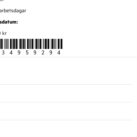
 arbetsdagar
nsdatum:
 kr
34959294