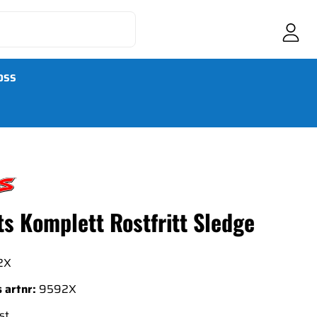
OSS
s Komplett Rostfritt Sledge
2X
 artnr:
9592X
st