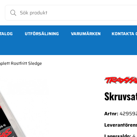
TALOG
UTFÖRSÄLJNING
VARUMÄRKEN
KONTAKTA 
lett Rostfritt Sledge
Skruvsat
Artnr:
42959
Leverantörens
Lagersaldo:
4 