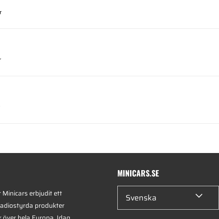
r
r
MINICARS.SE
Minicars erbjudit ett
Svenska
radiostyrda produkter
r över hela Europa. Idag