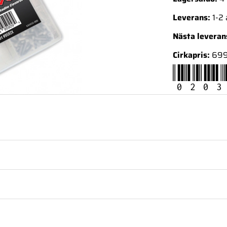
Leverans:
1-2
Nästa levera
Cirkapris:
699
0203