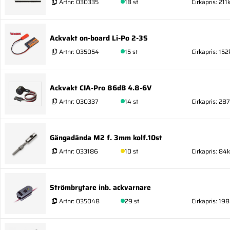
Artnr:
030335
18 st
Cirkapris: 211k
Ackvakt on-board Li-Po 2-3S
Artnr:
035054
15 st
Cirkapris: 152
Ackvakt CIA-Pro 86dB 4.8-6V
Artnr:
030337
14 st
Cirkapris: 287
Gängadända M2 f. 3mm kolf.10st
Artnr:
033186
10 st
Cirkapris: 84k
Strömbrytare inb. ackvarnare
Artnr:
035048
29 st
Cirkapris: 198