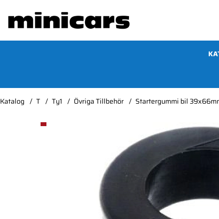
KA
Katalog
T
Ty1
Övriga Tillbehör
Startergummi bil 39x66m
Produktbilder Startergummi bil 39x66mm