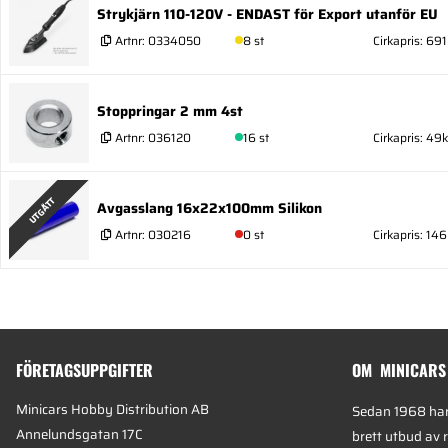
Strykjärn 110-120V - ENDAST för Export utanför EU
Artnr:
0334050
8 st
Cirkapris: 691
Stoppringar 2 mm 4st
Artnr:
036120
16 st
Cirkapris: 49k
UTGÅTT
Avgasslang 16x22x100mm Silikon
Artnr:
030216
0 st
Cirkapris: 146
FÖRETAGSUPPGIFTER
OM MINICARS
Minicars Hobby Distribution AB
Sedan 1968 har 
Annelundsgatan 17C
brett utbud av 