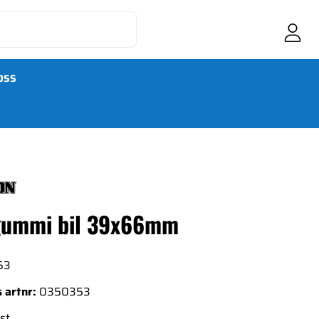
OSS
gummi bil 39x66mm
53
 artnr:
0350353
st