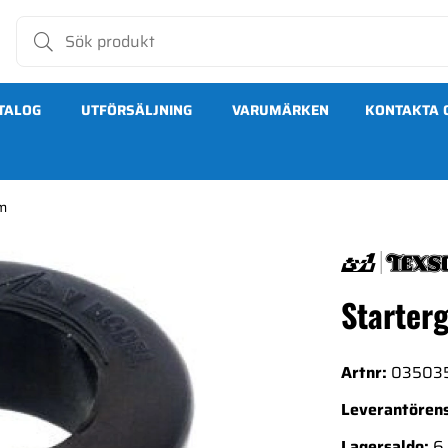
TALOG
UTFÖRSÄLJNING
VARUMÄRKEN
KONTAKTA 
m
Starter
Artnr:
03503
Leverantörens
Lagersaldo:
6 