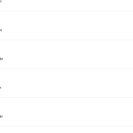
r
kr
kr
r
kr