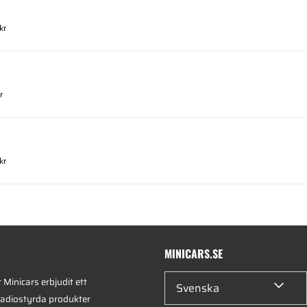
kr
r
kr
MINICARS.SE
Minicars erbjudit ett
Svenska
radiostyrda produkter