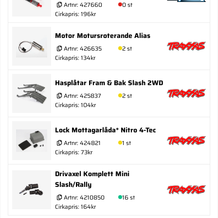
Artnr:
427660
0 st
Cirkapris: 196kr
Motor Motursroterande Alias
Artnr:
426635
2 st
Cirkapris: 134kr
Hasplåtar Fram & Bak Slash 2WD
Artnr:
425837
2 st
Cirkapris: 104kr
Lock Mottagarlåda* Nitro 4-Tec
Artnr:
424821
1 st
Cirkapris: 73kr
Drivaxel Komplett Mini
Slash/Rally
Artnr:
4210850
16 st
Cirkapris: 164kr