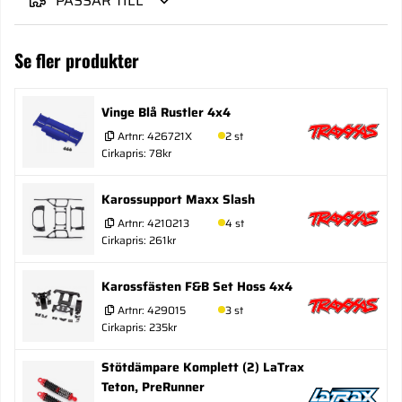
PASSAR TILL
Se fler produkter
Vinge Blå Rustler 4x4
Artnr:
426721X
2 st
Cirkapris: 78kr
Karossupport Maxx Slash
Artnr:
4210213
4 st
Cirkapris: 261kr
Karossfästen F&B Set Hoss 4x4
Artnr:
429015
3 st
Cirkapris: 235kr
Stötdämpare Komplett (2) LaTrax
Teton, PreRunner