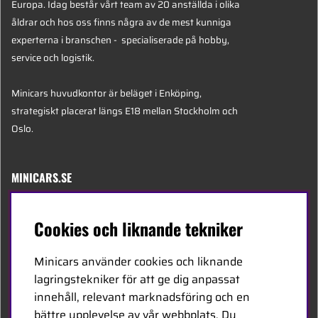
Europa. Idag består vårt team av 20 anställda i olika
åldrar och hos oss finns några av de mest kunniga
experterna i branschen - specialiserade på hobby,
service och logistik.
Minicars huvudkontor är beläget i Enköping,
strategiskt placerat längs E18 mellan Stockholm och
Oslo.
MINICARS.SE
Svenska
Cookies och liknande tekniker
Kontakta oss
Minicars använder cookies och liknande
Bli återförsäljare
lagringstekniker för att ge dig anpassat
innehåll, relevant marknadsföring och en
Bli leverantör
bättre upplevelse av vår webbplats. Du