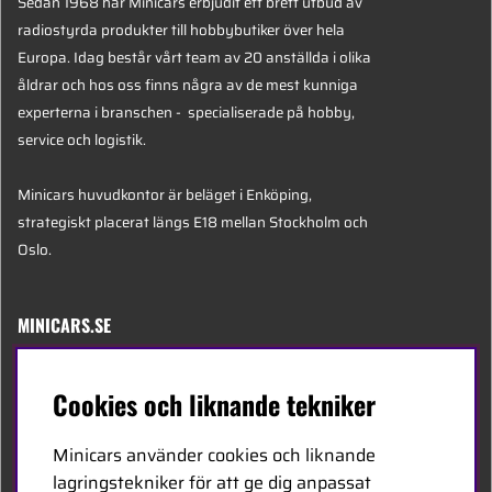
Sedan 1968 har Minicars erbjudit ett brett utbud av
radiostyrda produkter till hobbybutiker över hela
Europa. Idag består vårt team av 20 anställda i olika
åldrar och hos oss finns några av de mest kunniga
experterna i branschen - specialiserade på hobby,
service och logistik.
Minicars huvudkontor är beläget i Enköping,
strategiskt placerat längs E18 mellan Stockholm och
Oslo.
MINICARS.SE
Svenska
Cookies och liknande tekniker
Kontakta oss
Minicars använder cookies och liknande
Bli återförsäljare
lagringstekniker för att ge dig anpassat