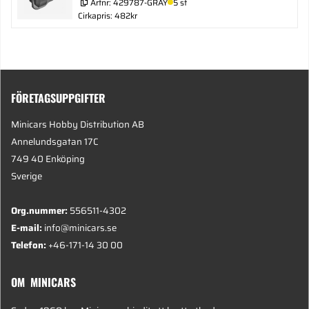
Artnr:
429787-GRAY
5 st
Cirkapris: 482kr
FÖRETAGSUPPGIFTER
Minicars Hobby Distribution AB
Annelundsgatan 17C
749 40 Enköping
Sverige
Org.nummer:
556511-4302
E-mail:
info@minicars.se
Telefon:
+46-171-14 30 00
OM MINICARS