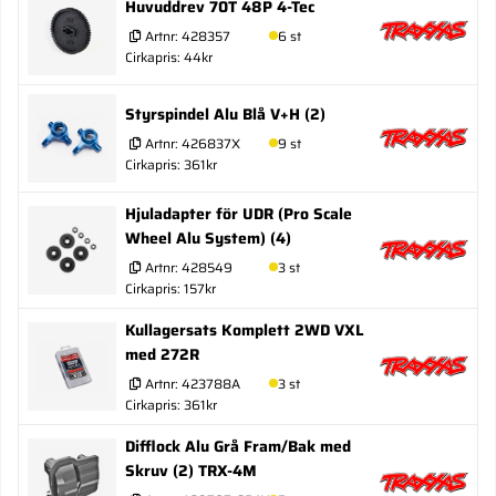
Huvuddrev 70T 48P 4-Tec
Artnr:
428357
6 st
Cirkapris: 44kr
Styrspindel Alu Blå V+H (2)
Artnr:
426837X
9 st
Cirkapris: 361kr
Hjuladapter för UDR (Pro Scale
Wheel Alu System) (4)
Artnr:
428549
3 st
Cirkapris: 157kr
Kullagersats Komplett 2WD VXL
med 272R
Artnr:
423788A
3 st
Cirkapris: 361kr
Difflock Alu Grå Fram/Bak med
Skruv (2) TRX-4M