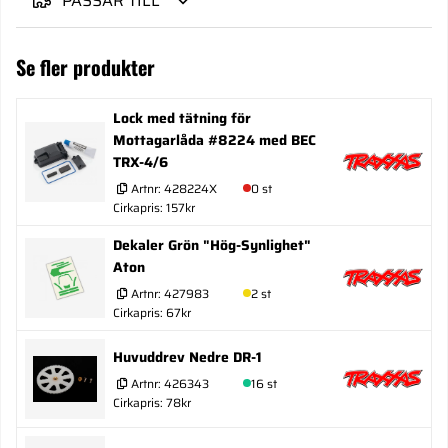
PASSAR TILL
Se fler produkter
Lock med tätning för
Mottagarlåda #8224 med BEC
TRX-4/6
Artnr:
428224X
0 st
Cirkapris: 157kr
Dekaler Grön "Hög-Synlighet"
Aton
Artnr:
427983
2 st
Cirkapris: 67kr
Huvuddrev Nedre DR-1
Artnr:
426343
16 st
Cirkapris: 78kr