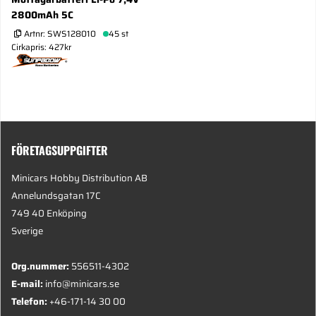
2800mAh 5C
Artnr:
SWS128010
45 st
Cirkapris: 427kr
FÖRETAGSUPPGIFTER
Minicars Hobby Distribution AB
Annelundsgatan 17C
749 40 Enköping
Sverige
Org.nummer:
556511-4302
E-mail:
info@minicars.se
Telefon:
+46-171-14 30 00