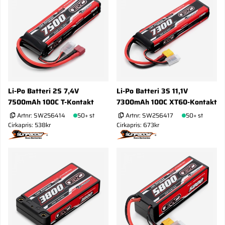
Li-Po Batteri 2S 7,4V
Li-Po Batteri 3S 11,1V
7500mAh 100C T-Kontakt
7300mAh 100C XT60-Kontakt
Artnr:
SW256414
50+ st
Artnr:
SW256417
50+ st
Cirkapris: 538kr
Cirkapris: 673kr