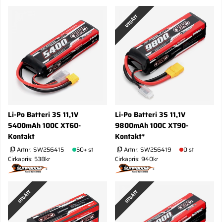
UTGÅTT
Li-Po Batteri 3S 11,1V
Li-Po Batteri 3S 11,1V
5400mAh 100C XT60-
9800mAh 100C XT90-
Kontakt
Kontakt*
Artnr:
SW256415
50+ st
Artnr:
SW256419
0 st
Cirkapris: 538kr
Cirkapris: 940kr
UTGÅTT
UTGÅTT