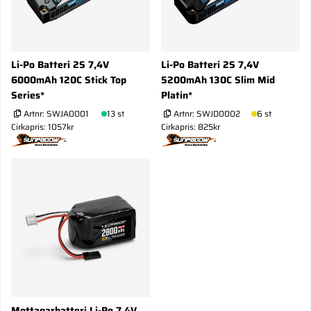
Li-Po Batteri 2S 7,4V
Li-Po Batteri 2S 7,4V
6000mAh 120C Stick Top
5200mAh 130C Slim Mid
Series*
Platin*
Artnr:
SWJA0001
13 st
Artnr:
SWJD0002
6 st
Cirkapris: 1057kr
Cirkapris: 825kr
Mottagarbatteri Li-Po 7,4V