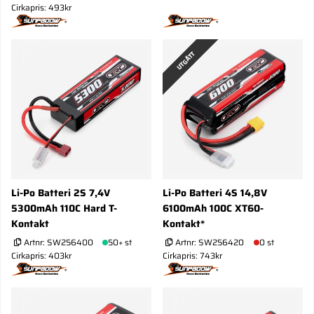
Cirkapris: 493kr
UTGÅTT
Li-Po Batteri 2S 7,4V
Li-Po Batteri 4S 14,8V
5300mAh 110C Hard T-
6100mAh 100C XT60-
Kontakt
Kontakt*
Artnr:
SW256400
50+ st
Artnr:
SW256420
0 st
Cirkapris: 403kr
Cirkapris: 743kr