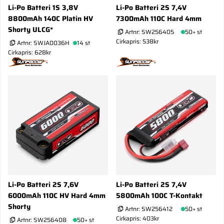
Li-Po Batteri 1S 3,8V
Li-Po Batteri 2S 7,4V
8800mAh 140C Platin HV
7300mAh 110C Hard 4mm
Shorty ULCG*
Artnr:
SW256405
50+ st
Cirkapris: 538kr
Artnr:
SWJA0036H
14 st
Cirkapris: 628kr
Li-Po Batteri 2S 7,6V
Li-Po Batteri 2S 7,4V
6000mAh 110C HV Hard 4mm
5800mAh 100C T-Kontakt
Shorty
Artnr:
SW256412
50+ st
Cirkapris: 403kr
Artnr:
SW256408
50+ st