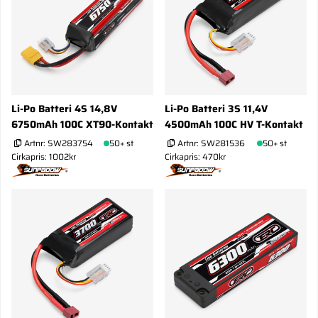
Li-Po Batteri 4S 14,8V
Li-Po Batteri 3S 11,4V
6750mAh 100C XT90-Kontakt
4500mAh 100C HV T-Kontakt
Artnr:
SW283754
50+ st
Artnr:
SW281536
50+ st
Cirkapris: 1002kr
Cirkapris: 470kr