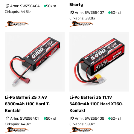
Shorty
Artnr:
SW256404
50+ st
Cirkapris: 448kr
Artnr:
SW256407
50+ st
Cirkapris: 380kr
Li-Po Batteri 2S 7,4V
Li-Po Batteri 3S 11,1V
6300mAh 110C Hard T-
5400mAh 110C Hard XT60-
Kontakt
Kontakt
Artnr:
SW256401
50+ st
Artnr:
SW256409
50+ st
Cirkapris: 448kr
Cirkapris: 583kr