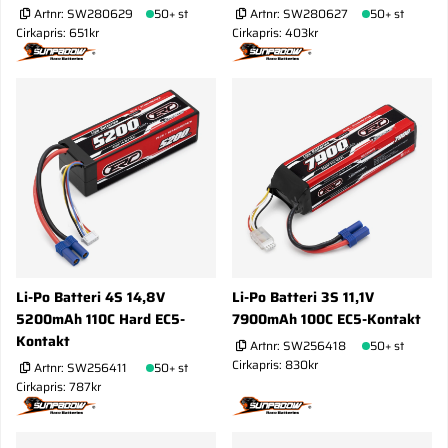
Artnr:
SW280629
50+ st
Artnr:
SW280627
50+ st
Cirkapris: 651kr
Cirkapris: 403kr
Li-Po Batteri 4S 14,8V
Li-Po Batteri 3S 11,1V
5200mAh 110C Hard EC5-
7900mAh 100C EC5-Kontakt
Kontakt
Artnr:
SW256418
50+ st
Cirkapris: 830kr
Artnr:
SW256411
50+ st
Cirkapris: 787kr