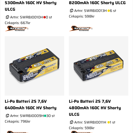
5300mAh 160C HV Shorty
8200mAh 160C Shorty ULCG
ULCG
Artnr:
SWRBJ0013H
6 st
Cirkapris: 598kr
Artnr:
SWRBJ0010H
0 st
Cirkapris: 667kr
Li-Po Batteri 2S 7,6V
Li-Po Batteri 2S 7,6V
6400mAh 160C HV Shorty
4800mAh 160C HV Shorty
ULCG
Artnr:
SWRBJ0009H
30 st
Cirkapris: 796kr
Artnr:
SWRBJ0011H
1 st
Cirkapris: 598kr