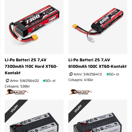
Li-Po Batteri 2S 7,4V
Li-Po Batteri 2S 7,4V
7300mAh 110C Hard XT60-
6100mAh 100C XT60-Kontakt
Kontakt
Artnr:
SW256413
50+ st
Cirkapris: 416kr
Artnr:
SW256402
50+ st
Cirkapris: 538kr
UTGÅTT
UTGÅTT