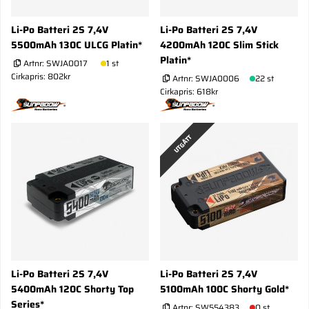
Li-Po Batteri 2S 7,4V
Li-Po Batteri 2S 7,4V
5500mAh 130C ULCG Platin*
4200mAh 120C Slim Stick
Platin*
Artnr:
SWJA0017
1 st
Cirkapris: 802kr
Artnr:
SWJA0006
22 st
Cirkapris: 618kr
UTGÅTT
Li-Po Batteri 2S 7,4V
Li-Po Batteri 2S 7,4V
5400mAh 120C Shorty Top
5100mAh 100C Shorty Gold*
Series*
Artnr:
SW554383
0 st