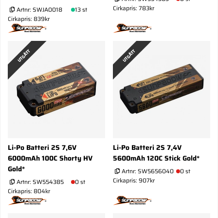
Cirkapris: 783kr
Artnr:
SWJA0018
13 st
Cirkapris: 839kr
UTGÅTT
UTGÅTT
Li-Po Batteri 2S 7,6V
Li-Po Batteri 2S 7,4V
6000mAh 100C Shorty HV
5600mAh 120C Stick Gold*
Gold*
Artnr:
SW5656040
0 st
Cirkapris: 907kr
Artnr:
SW554385
0 st
Cirkapris: 804kr