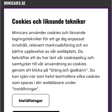
MINICARS.SE
Svenska
Cookies och liknande tekniker
Kontakta oss
Minicars använder cookies och liknande
Bli återförsäljare
lagringstekniker för att ge dig anpassat
innehåll, relevant marknadsföring och en
Bli leverantör
bättre upplevelse av vår webbplats. Du
Jobba hos oss
bekräftar att du har läst vår cookiepolicy och
samtycker till vår användning av cookies
FÖLJ OSS
genom att klicka på "Stäng och godkänn". Du
kan själv när som helst kontrollera vilka cookies
Facebook
som sparas i din webbläsare under
”Inställningar”.
HANDLA TRYGGT
Inställningar