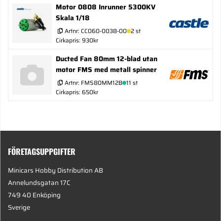
Motor 0808 Inrunner 5300KV
Skala 1/18
Artnr:
CC060-0038-00
2 st
Cirkapris: 930kr
Ducted Fan 80mm 12-blad utan
motor FMS med metall spinner
Artnr:
FMS80MM12B
11 st
Cirkapris: 650kr
FÖRETAGSUPPGIFTER
Minicars Hobby Distribution AB
Annelundsgatan 17C
749 40 Enköping
Sverige