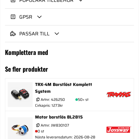
POPULÄRA TILLBEHÖR
GPSR
PASSAR TILL
Komplettera med
Se fler produkter
TRX-4M Borstlöst Komplett
System
Artnr:
426250
50+ st
Cirkapris: 1273kr
Motor borstlös BL2815
Artnr:
JW830107
0 st
Nästa leveransdatum: 2026-08-28