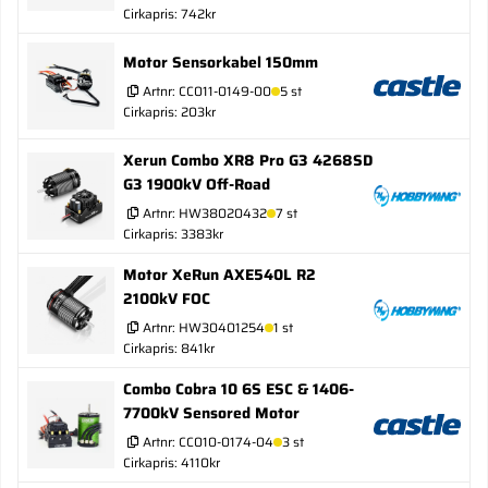
Cirkapris: 742kr
Motor Sensorkabel 150mm
Artnr:
CC011-0149-00
5 st
Cirkapris: 203kr
Xerun Combo XR8 Pro G3 4268SD
G3 1900kV Off-Road
Artnr:
HW38020432
7 st
Cirkapris: 3383kr
Motor XeRun AXE540L R2
2100kV FOC
Artnr:
HW30401254
1 st
Cirkapris: 841kr
Combo Cobra 10 6S ESC & 1406-
7700kV Sensored Motor
Artnr:
CC010-0174-04
3 st
Cirkapris: 4110kr