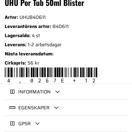
UHU Por Tub 50ml Blister
Artnr:
UHU840611
Leverantörens artnr:
840611
Lagersaldo:
4 st
Leverans:
1-2 arbetsdagar
Nästa leveransdatum:
Cirkapris:
56 kr
4,0267E+12
INFORMATION
EGENSKAPER
GPSR