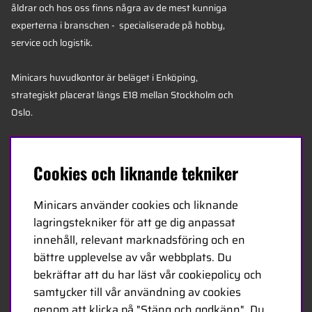
åldrar och hos oss finns några av de mest kunniga
experterna i branschen - specialiserade på hobby,
service och logistik.
Minicars huvudkontor är beläget i Enköping,
strategiskt placerat längs E18 mellan Stockholm och
Oslo.
MINICARS.SE
Cookies och liknande tekniker
Svenska
Minicars använder cookies och liknande
lagringstekniker för att ge dig anpassat
Kontakta oss
innehåll, relevant marknadsföring och en
Bli återförsäljare
bättre upplevelse av vår webbplats. Du
bekräftar att du har läst vår cookiepolicy och
Bli leverantör
samtycker till vår användning av cookies
Jobba hos oss
genom att klicka på "Stäng och godkänn". Du