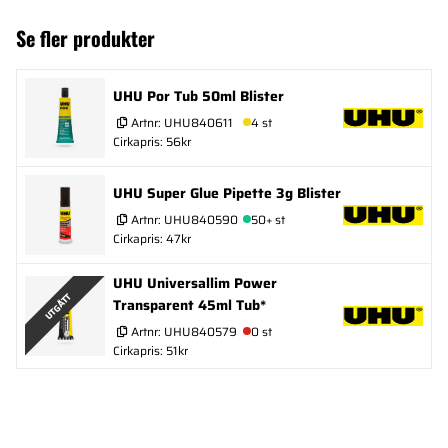
Se fler produkter
UHU Por Tub 50ml Blister
Artnr:
UHU840611
4 st
Cirkapris: 56kr
UHU Super Glue Pipette 3g Blister
Artnr:
UHU840590
50+ st
Cirkapris: 47kr
UHU Universallim Power
UTGÅTT
Transparent 45ml Tub*
Artnr:
UHU840579
0 st
Cirkapris: 51kr