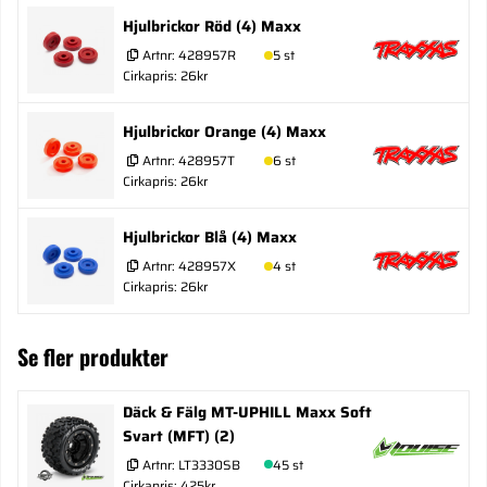
Hjulbrickor Röd (4) Maxx
Artnr:
428957R
5 st
Cirkapris: 26kr
Hjulbrickor Orange (4) Maxx
Artnr:
428957T
6 st
Cirkapris: 26kr
Hjulbrickor Blå (4) Maxx
Artnr:
428957X
4 st
Cirkapris: 26kr
Se fler produkter
Däck & Fälg MT-UPHILL Maxx Soft
Svart (MFT) (2)
Artnr:
LT3330SB
45 st
Cirkapris: 425kr