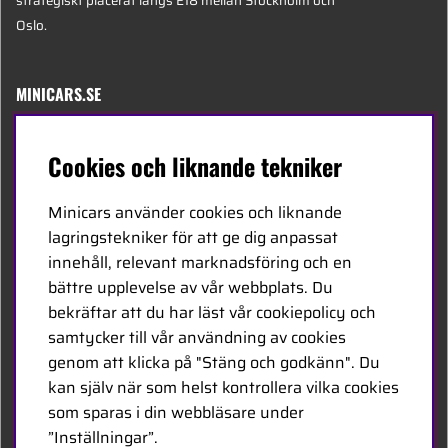
strategiskt placerat längs E18 mellan Stockholm och
Oslo.
MINICARS.SE
Svenska
Cookies och liknande tekniker
Kontakta oss
Minicars använder cookies och liknande
Bli återförsäljare
lagringstekniker för att ge dig anpassat
innehåll, relevant marknadsföring och en
Bli leverantör
bättre upplevelse av vår webbplats. Du
Jobba hos oss
bekräftar att du har läst vår cookiepolicy och
samtycker till vår användning av cookies
FÖLJ OSS
genom att klicka på "Stäng och godkänn". Du
kan själv när som helst kontrollera vilka cookies
Facebook
som sparas i din webbläsare under
”Inställningar”.