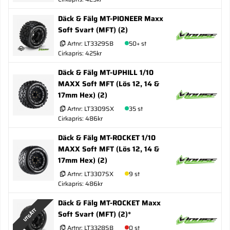
Däck & Fälg MT-PIONEER Maxx
Soft Svart (MFT) (2)
Artnr:
LT3329SB
50+ st
Cirkapris: 425kr
Däck & Fälg MT-UPHILL 1/10
MAXX Soft MFT (Lös 12, 14 &
17mm Hex) (2)
Artnr:
LT3309SX
35 st
Cirkapris: 486kr
Däck & Fälg MT-ROCKET 1/10
MAXX Soft MFT (Lös 12, 14 &
17mm Hex) (2)
Artnr:
LT3307SX
9 st
Cirkapris: 486kr
Däck & Fälg MT-ROCKET Maxx
UTGÅTT
Soft Svart (MFT) (2)*
Artnr:
LT3328SB
0 st