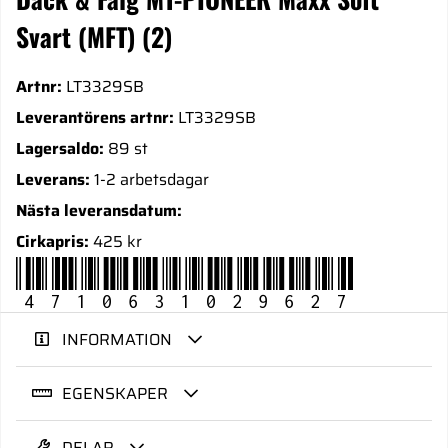
Svart (MFT) (2)
Artnr:
LT3329SB
Leverantörens artnr:
LT3329SB
Lagersaldo:
89 st
Leverans:
1-2 arbetsdagar
Nästa leveransdatum:
Cirkapris:
425 kr
4710631029627
INFORMATION
EGENSKAPER
DELAR