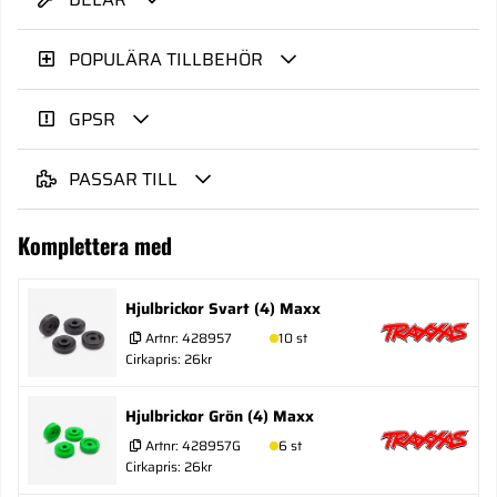
POPULÄRA TILLBEHÖR
GPSR
PASSAR TILL
Komplettera med
Hjulbrickor Svart (4) Maxx
Artnr:
428957
10 st
Cirkapris: 26kr
Hjulbrickor Grön (4) Maxx
Artnr:
428957G
6 st
Cirkapris: 26kr