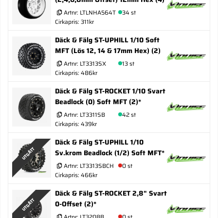
Artnr:
LTLNHA564T
34 st
Cirkapris: 311kr
Däck & Fälg ST-UPHILL 1/10 Soft
MFT (Lös 12, 14 & 17mm Hex) (2)
Artnr:
LT3313SX
13 st
Cirkapris: 486kr
Däck & Fälg ST-ROCKET 1/10 Svart
Beadlock (0) Soft MFT (2)*
Artnr:
LT3311SB
42 st
Cirkapris: 439kr
Däck & Fälg ST-UPHILL 1/10
UTGÅTT
Sv.krom Beadlock (1/2) Soft MFT*
Artnr:
LT3313SBCH
0 st
Cirkapris: 466kr
Däck & Fälg ST-ROCKET 2,8" Svart
UTGÅTT
0-Offset (2)*
Artnr:
LT3208B
0 st