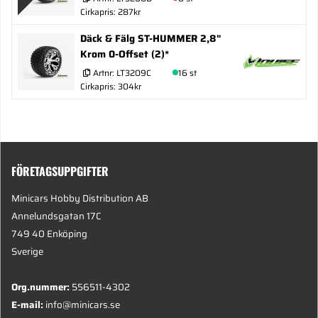
Cirkapris: 287kr
Däck & Fälg ST-HUMMER 2,8"
Krom 0-Offset (2)*
Artnr:
LT3209C
16 st
Cirkapris: 304kr
FÖRETAGSUPPGIFTER
Minicars Hobby Distribution AB
Annelundsgatan 17C
749 40 Enköping
Sverige
Org.nummer:
556511-4302
E-mail:
info@minicars.se