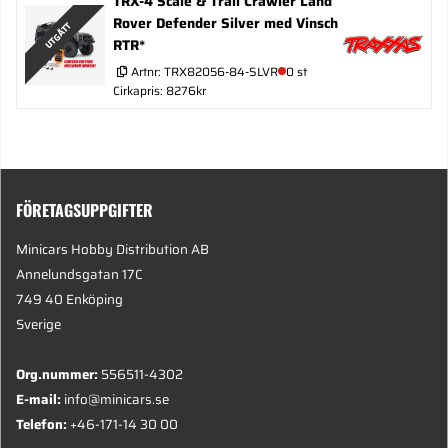
TRX-4 Scale & Trail Crawler Land
Rover Defender Silver med Vinsch
UTGÅTT
RTR*
Artnr:
TRX82056-84-SLVR
0 st
Cirkapris: 8276kr
FÖRETAGSUPPGIFTER
Minicars Hobby Distribution AB
Annelundsgatan 17C
749 40 Enköping
Sverige
Org.nummer:
556511-4302
E-mail:
info@minicars.se
Telefon:
+46-171-14 30 00