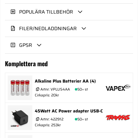
POPULÄRA TILLBEHÖR
FILER/NEDLADDNINGAR
GPSR
Komplettera med
Alkaline Plus Batterier AA (4)
Artnr:
VPLUS4AA
50+ st
Cirkapris: 20kr
45Watt AC Power adapter USB-C
Artnr:
422912
50+ st
Cirkapris: 253kr