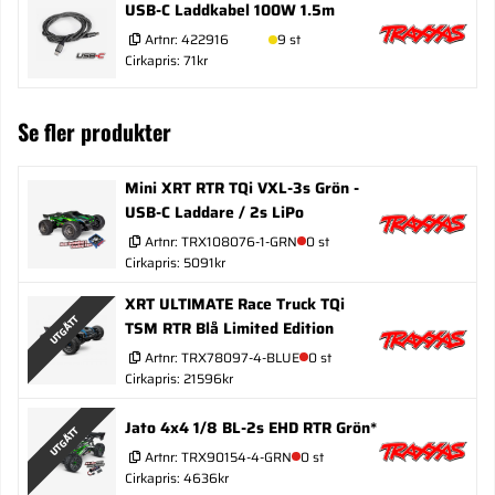
USB-C Laddkabel 100W 1.5m
Artnr:
422916
9 st
Cirkapris: 71kr
Se fler produkter
Mini XRT RTR TQi VXL-3s Grön -
USB-C Laddare / 2s LiPo
Artnr:
TRX108076-1-GRN
0 st
Cirkapris: 5091kr
XRT ULTIMATE Race Truck TQi
UTGÅTT
TSM RTR Blå Limited Edition
Artnr:
TRX78097-4-BLUE
0 st
Cirkapris: 21596kr
Jato 4x4 1/8 BL-2s EHD RTR Grön*
UTGÅTT
Artnr:
TRX90154-4-GRN
0 st
Cirkapris: 4636kr