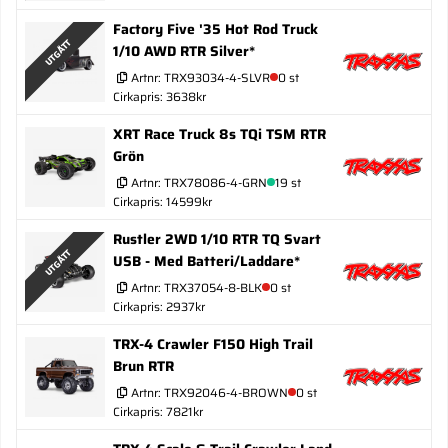
Factory Five '35 Hot Rod Truck
UTGÅTT
1/10 AWD RTR Silver*
Artnr:
TRX93034-4-SLVR
0 st
Cirkapris: 3638kr
XRT Race Truck 8s TQi TSM RTR
Grön
Artnr:
TRX78086-4-GRN
19 st
Cirkapris: 14599kr
Rustler 2WD 1/10 RTR TQ Svart
UTGÅTT
USB - Med Batteri/Laddare*
Artnr:
TRX37054-8-BLK
0 st
Cirkapris: 2937kr
TRX-4 Crawler F150 High Trail
Brun RTR
Artnr:
TRX92046-4-BROWN
0 st
Cirkapris: 7821kr