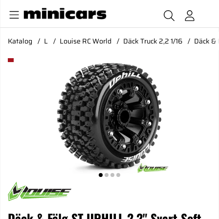
Katalog
L
Louise RC World
Däck Truck 2,2 1/16
Däck & 
Produktbilder Däck & Fälg ST-UPHILL 2,2" Svart Soft (2)
Däck & Fälg ST-UPHILL 2,2" Svart Soft