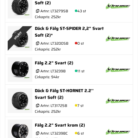
Soft (2)
Artnr:
LT3279SB
43 st
Cirkapris: 252kr
Däck & Fälg ST-SPIDER 2,2" Svart
UTGÅTT
Soft (2)*
Artnr:
LT3200SB
0 st
Cirkapris: 252kr
Fälg 2.2" Svart (2)
Artnr:
LT3239B
11 st
Cirkapris: 94kr
Däck & Fälg ST-HORNET 2.2''
Svart Soft (2)
Artnr:
LT3172SB
7 st
Cirkapris: 252kr
Fälg 2.2" Svart krom (2)
Artnr:
LT3239BC
6 st