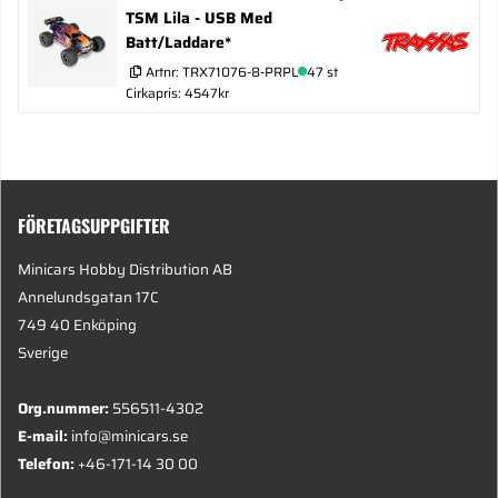
TSM Lila - USB Med
Batt/Laddare*
Artnr:
TRX71076-8-PRPL
47 st
Cirkapris: 4547kr
FÖRETAGSUPPGIFTER
Minicars Hobby Distribution AB
Annelundsgatan 17C
749 40 Enköping
Sverige
Org.nummer:
556511-4302
E-mail:
info@minicars.se
Telefon:
+46-171-14 30 00