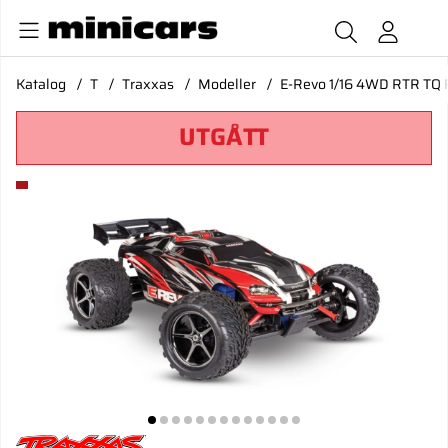
Katalog
T
Traxxas
Modeller
E-Revo 1/16 4WD RTR TQ 
UTGÅTT
Produktbilder E-Revo 1/16 4WD RTR TQ Röd- USB-C Med Bat