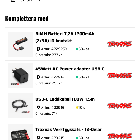
Komplettera med
NiMH Batteri 7,2V 1200mAh
(2/3A) iD-kontakt
Artnr:
422925X
50+ st
Cirkapris: 277kr
45Watt AC Power adapter USB-C
Artnr:
422912
50+ st
Cirkapris: 253kr
USB-C Laddkabel 100W 1.5m
Artnr:
422916
10 st
Cirkapris: 71kr
Traxxas Verktygssats - 12-Delar
Artnr:
423415
50+ st