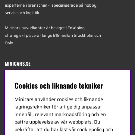
experterna i branschen - specialiserade på hobby,
service och logistik.
Minicars huvudkontor är beläget i Enköping,
strategiskt placerat längs E18 mellan Stockholm och
Oslo.
MINICARS.SE
Svenska
Cookies och liknande tekniker
Kontakta oss
Minicars använder cookies och liknande
Bli återförsäljare
lagringstekniker för att ge dig anpassat
innehåll, relevant marknadsföring och en
Bli leverantör
bättre upplevelse av vår webbplats. Du
Jobba hos oss
bekräftar att du har läst vår cookiepolicy och