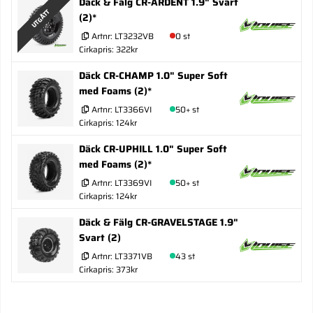
Däck & Fälg CR-ARDENT 1.9" Svart
UTGÅTT
(2)*
Artnr:
LT3232VB
0 st
Cirkapris: 322kr
Däck CR-CHAMP 1.0" Super Soft
med Foams (2)*
Artnr:
LT3366VI
50+ st
Cirkapris: 124kr
Däck CR-UPHILL 1.0" Super Soft
med Foams (2)*
Artnr:
LT3369VI
50+ st
Cirkapris: 124kr
Däck & Fälg CR-GRAVELSTAGE 1.9"
Svart (2)
Artnr:
LT3371VB
43 st
Cirkapris: 373kr