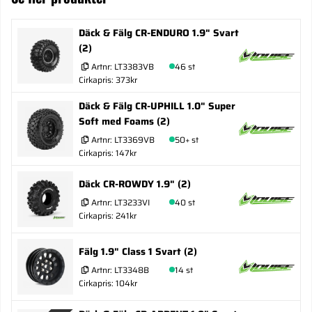
Däck & Fälg CR-ENDURO 1.9" Svart
(2)
Artnr:
LT3383VB
46 st
Cirkapris: 373kr
Däck & Fälg CR-UPHILL 1.0" Super
Soft med Foams (2)
Artnr:
LT3369VB
50+ st
Cirkapris: 147kr
Däck CR-ROWDY 1.9" (2)
Artnr:
LT3233VI
40 st
Cirkapris: 241kr
Fälg 1.9" Class 1 Svart (2)
Artnr:
LT3348B
14 st
Cirkapris: 104kr