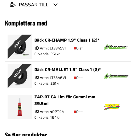
PASSAR TILL
Komplettera med
Däck CR-CHAMP 1.9" Class 1 (2)*
UTGÅTT
Artnr:
LT3345VI
0 st
Cirkapris: 261kr
Däck CR-MALLET 1.9" Class 1 (2)*
UTGÅTT
Artnr:
LT3346VI
0 st
Cirkapris: 261kr
ZAP-RT CA Lim för Gummi mm
29.5ml
Artnr:
40PT44
0 st
Cirkapris: 164kr
Se fler produkter