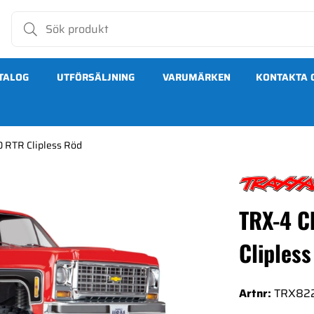
TALOG
UTFÖRSÄLJNING
VARUMÄRKEN
KONTAKTA 
0 RTR Clipless Röd
ipless Röd
TRX-4 C
Clipless
Artnr:
TRX82