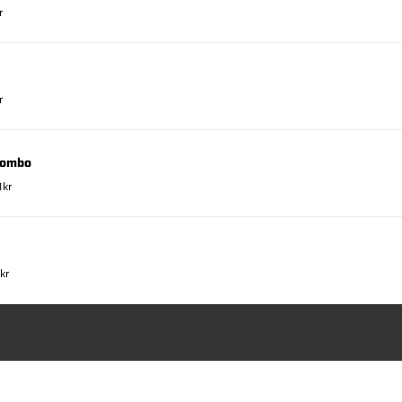
r
r
Combo
1kr
kr