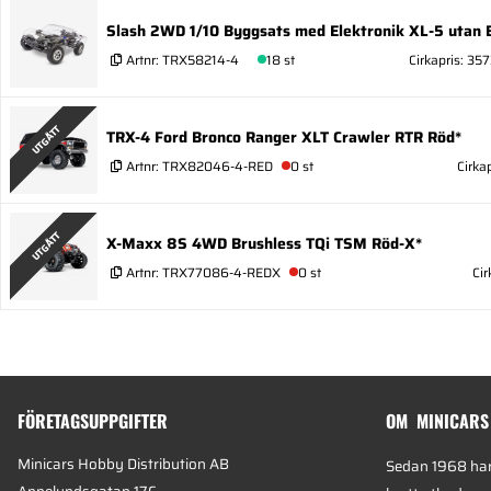
Slash 2WD 1/10 Byggsats med Elektronik XL-5 utan 
Artnr:
TRX58214-4
18 st
Cirkapris: 357
UTGÅTT
TRX-4 Ford Bronco Ranger XLT Crawler RTR Röd*
Artnr:
TRX82046-4-RED
0 st
Cirka
UTGÅTT
X-Maxx 8S 4WD Brushless TQi TSM Röd-X*
Artnr:
TRX77086-4-REDX
0 st
Cir
FÖRETAGSUPPGIFTER
OM MINICARS
Minicars Hobby Distribution AB
Sedan 1968 har 