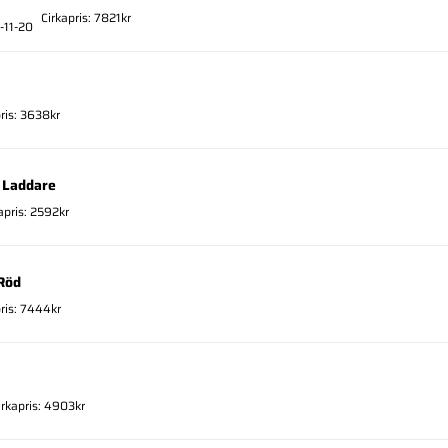
Cirkapris: 7821kr
-11-20
ris: 3638kr
 Laddare
apris: 2592kr
Röd
pris: 7444kr
irkapris: 4903kr