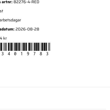
 artnr:
82276-4-RED
st
 arbetsdagar
nsdatum:
2026-08-28
4 kr
34019783