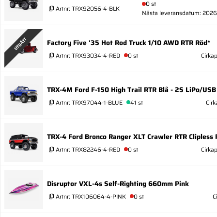
0 st
Artnr:
TRX92056-4-BLK
Nästa leveransdatum: 2026
UTGÅTT
Factory Five '35 Hot Rod Truck 1/10 AWD RTR Röd*
Artnr:
TRX93034-4-RED
0 st
Cirkap
TRX-4M Ford F-150 High Trail RTR Blå - 2S LiPo/USB
Artnr:
TRX97044-1-BLUE
41 st
Cirk
TRX-4 Ford Bronco Ranger XLT Crawler RTR Clipless 
Artnr:
TRX82246-4-RED
0 st
Cirka
Disruptor VXL-4s Self-Righting 660mm Pink
Artnr:
TRX106064-4-PINK
0 st
C