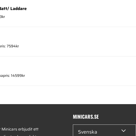
Batt/ Laddare
3kr
pris: 7594kr
kapris: 14599kr
MINICARS.SE
Minicars erbjudit ett
Svenska