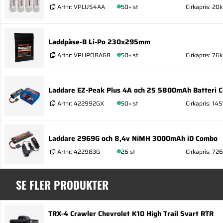
Artnr:
VPLUS4AA
50+ st
Cirkapris: 20k
Laddpåse-B Li-Po 230x295mm
Artnr:
VPLIPOBAGB
50+ st
Cirkapris: 76k
Laddare EZ-Peak Plus 4A och 2S 5800mAh Batteri 
Artnr:
422992GX
50+ st
Cirkapris: 145
Laddare 2969G och 8,4v NiMH 3000mAh iD Combo
Artnr:
422983G
26 st
Cirkapris: 726
SE FLER PRODUKTER
TRX-4 Crawler Chevrolet K10 High Trail Svart RTR