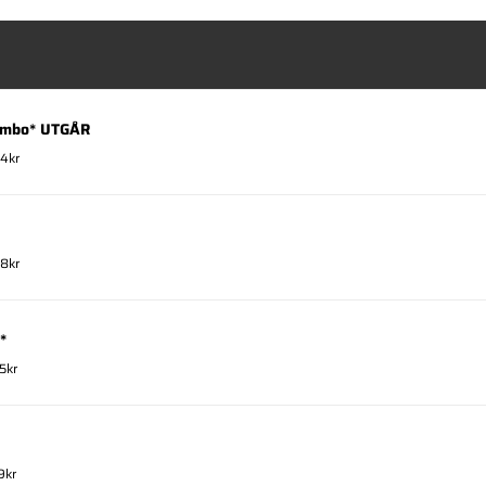
Combo* UTGÅR
24kr
78kr
*
5kr
9kr