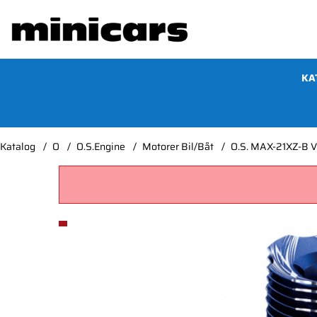
KA
Katalog
O
O.S.Engine
Motorer Bil/Båt
O.S. MAX-21XZ-B V
Produktbilder O.S. MAX-21XZ-B V2 Off-Road*