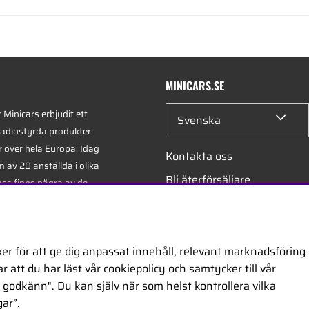
MINICARS.SE
Minicars erbjudit ett
Svenska
radiostyrda produkter
r över hela Europa. Idag
Kontakta oss
 av 20 anställda i olika
Bli återförsäljare
oss finns några av de
xperterna i branschen -
Bli leverantör
på hobby, service och
Jobba hos oss
er för att ge dig anpassat innehåll, relevant marknadsföring
 att du har läst vår cookiepolicy och samtycker till vår
ontor är beläget i
godkänn". Du kan själv när som helst kontrollera vilka
egiskt placerat längs
ar”.
ckholm och Oslo.