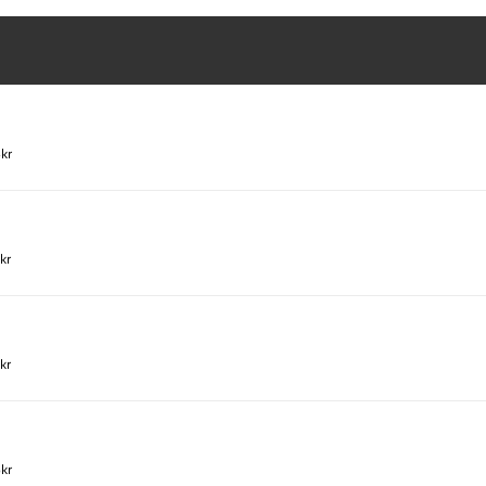
4kr
kr
kr
6kr