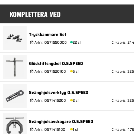
KOMPLETTERA MED
Tryckkammare Set
Artnr:
OS71550000
22 st
Cirkapris: 24
Glödstiftsnyckel O.S.SPEED
Artnr:
OS71520100
5 st
Cirkapris: 326
Svänghjulsverktyg O.S.SPEED
Artnr:
OS71415200
2 st
Cirkapris: 326
Svänghjulsavdragare O.S.SPEED
Artnr:
OS71415100
1 st
Cirkapris: 47