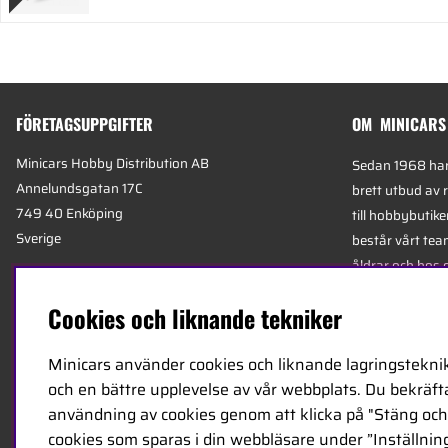
FÖRETAGSUPPGIFTER
OM MINICARS
Minicars Hobby Distribution AB
Sedan 1968 har 
Annelundsgatan 17C
brett utbud av 
749 40 Enköping
till hobbybutike
Sverige
består vårt team
åldrar och hos 
Org.nummer:
556511-4302
mest kunniga e
Cookies och liknande tekniker
E-mail:
info@minicars.se
specialiserade 
Telefon:
+46-171-14 30 00
logistik.
Minicars använder cookies och liknande lagringsteknik
och en bättre upplevelse av vår webbplats. Du bekräftar
Minicars huvudk
användning av cookies genom att klicka på "Stäng och 
Enköping, strat
cookies som sparas i din webbläsare under ”Inställning
E18 mellan Sto