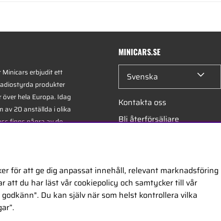
MINICARS.SE
Minicars erbjudit ett
Svenska
radiostyrda produkter
r över hela Europa. Idag
Kontakta oss
 av 20 anställda i olika
Bli återförsäljare
oss finns några av de
xperterna i branschen -
Bli leverantör
på hobby, service och
Jobba hos oss
er för att ge dig anpassat innehåll, relevant marknadsföring
 att du har läst vår cookiepolicy och samtycker till vår
ontor är beläget i
godkänn". Du kan själv när som helst kontrollera vilka
egiskt placerat längs
ar”.
ckholm och Oslo.