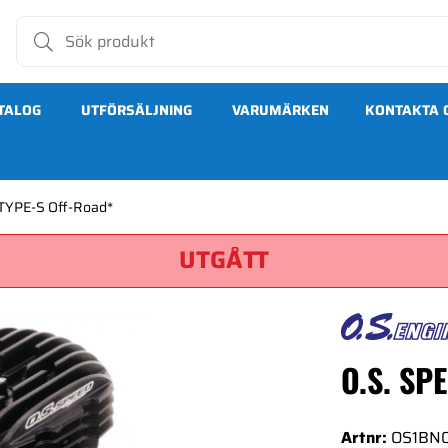
TALOG
UTFÖRSÄLJNING
VARUMÄRKEN
KONTAKTA 
TYPE-S Off-Road*
UTGÅTT
O.S. SP
Artnr:
OS1BN