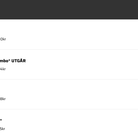
40kr
Combo* UTGÅR
24kr
78kr
*
5kr