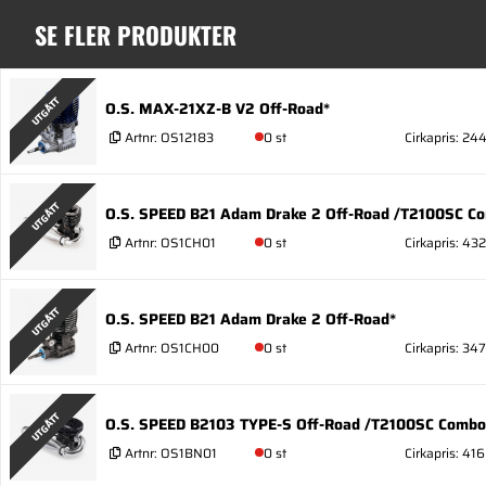
SE FLER PRODUKTER
UTGÅTT
O.S. MAX-21XZ-B V2 Off-Road*
Artnr:
OS12183
0 st
Cirkapris: 24
UTGÅTT
O.S. SPEED B21 Adam Drake 2 Off-Road /T2100SC 
Artnr:
OS1CH01
0 st
Cirkapris: 43
UTGÅTT
O.S. SPEED B21 Adam Drake 2 Off-Road*
Artnr:
OS1CH00
0 st
Cirkapris: 34
UTGÅTT
O.S. SPEED B2103 TYPE-S Off-Road /T2100SC Combo
Artnr:
OS1BN01
0 st
Cirkapris: 416