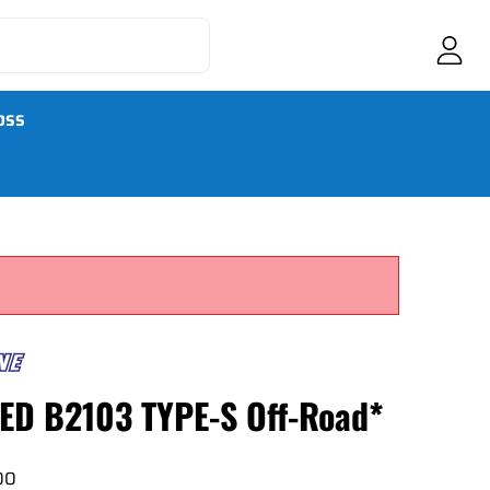
OSS
EED B2103 TYPE-S Off-Road*
00