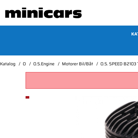
KA
Katalog
O
O.S.Engine
Motorer Bil/Båt
O.S. SPEED B2103 
Produktbilder O.S. SPEED B2103 TYPE-S Off-Road*