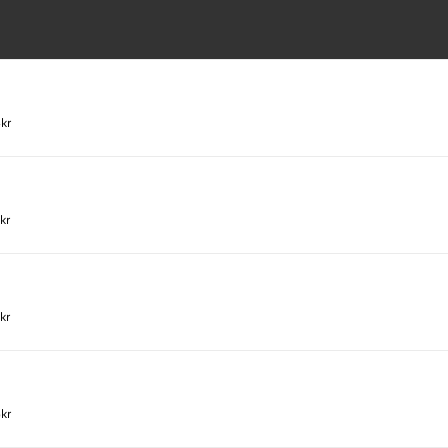
4kr
kr
kr
6kr