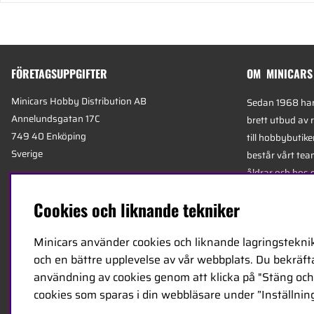
FÖRETAGSUPPGIFTER
OM MINICARS
Minicars Hobby Distribution AB
Sedan 1968 har 
Annelundsgatan 17C
brett utbud av 
749 40 Enköping
till hobbybutike
Sverige
består vårt team
åldrar och hos 
Org.nummer:
556511-4302
mest kunniga e
Cookies och liknande tekniker
E-mail:
info@minicars.se
specialiserade 
Telefon:
+46-171-14 30 00
logistik.
Minicars använder cookies och liknande lagringsteknik
och en bättre upplevelse av vår webbplats. Du bekräftar
Minicars huvudk
användning av cookies genom att klicka på "Stäng och 
Enköping, strat
cookies som sparas i din webbläsare under ”Inställning
E18 mellan Sto