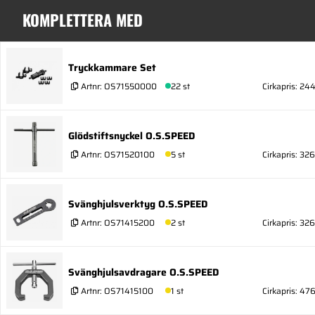
KOMPLETTERA MED
Tryckkammare Set
Artnr:
OS71550000
22 st
Cirkapris: 24
Glödstiftsnyckel O.S.SPEED
Artnr:
OS71520100
5 st
Cirkapris: 326
Svänghjulsverktyg O.S.SPEED
Artnr:
OS71415200
2 st
Cirkapris: 326
Svänghjulsavdragare O.S.SPEED
Artnr:
OS71415100
1 st
Cirkapris: 47