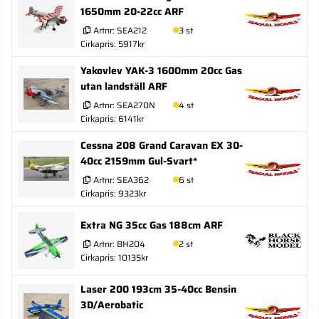
1650mm 20-22cc ARF
Artnr:
SEA212
3 st
Cirkapris: 5917kr
Yakovlev YAK-3 1600mm 20cc Gas
utan landställ ARF
Artnr:
SEA270N
4 st
Cirkapris: 6141kr
Cessna 208 Grand Caravan EX 30-
40cc 2159mm Gul-Svart*
Artnr:
SEA362
6 st
Cirkapris: 9323kr
Extra NG 35cc Gas 188cm ARF
Artnr:
BH204
2 st
Cirkapris: 10135kr
Laser 200 193cm 35-40cc Bensin
3D/Aerobatic