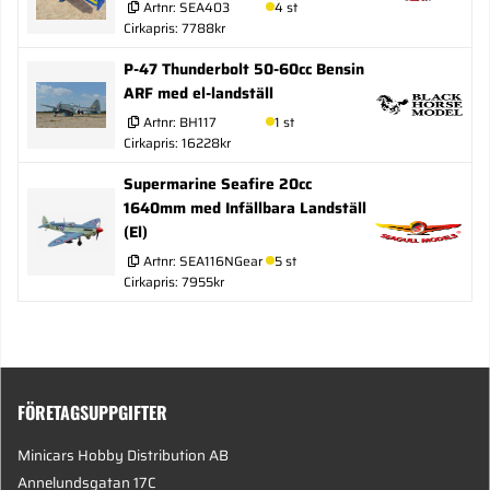
Artnr:
SEA403
4 st
Cirkapris: 7788kr
P-47 Thunderbolt 50-60cc Bensin
ARF med el-landställ
Artnr:
BH117
1 st
Cirkapris: 16228kr
Supermarine Seafire 20cc
1640mm med Infällbara Landställ
(El)
Artnr:
SEA116NGear
5 st
Cirkapris: 7955kr
FÖRETAGSUPPGIFTER
Minicars Hobby Distribution AB
Annelundsgatan 17C