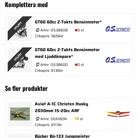
Komplettera med
GT60 60cc 2-Takts Bensinmotor*
UTGÅTT
Artnr:
OS38608
0 st
Cirkapris: 5656kr
GT60 60cc 2-Takts Bensinmotor
UTGÅTT
med Ljuddämpare*
Artnr:
OS38600
0 st
Cirkapris: 6136kr
Se fler produkter
Aviat A-1C Christen Husky
2030mm 15-20cc ARF
Artnr:
SEA180N
1 st
Cirkapris: 6113kr
Bücker Bü-133 Jungmeister