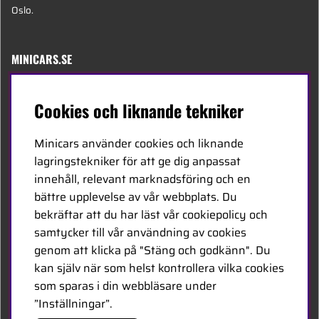
Oslo.
MINICARS.SE
Svenska
Cookies och liknande tekniker
Kontakta oss
Minicars använder cookies och liknande
Bli återförsäljare
lagringstekniker för att ge dig anpassat
innehåll, relevant marknadsföring och en
Bli leverantör
bättre upplevelse av vår webbplats. Du
Jobba hos oss
bekräftar att du har läst vår cookiepolicy och
samtycker till vår användning av cookies
FÖLJ OSS
genom att klicka på "Stäng och godkänn". Du
kan själv när som helst kontrollera vilka cookies
Facebook
som sparas i din webbläsare under
”Inställningar”.