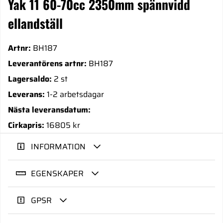
Yak 11 60-70cc 2350mm spännvidd
ellandställ
Artnr:
BH187
Leverantörens artnr:
BH187
Lagersaldo:
2 st
Leverans:
1-2 arbetsdagar
Nästa leveransdatum:
Cirkapris:
16805 kr
INFORMATION
EGENSKAPER
GPSR