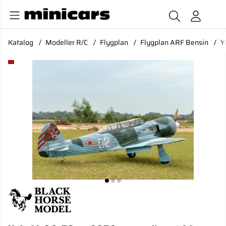
Katalog
Modeller R/C
Flygplan
Flygplan ARF Bensin
Y
Produktbilder Yak 11 60-70cc 2350mm spännvidd ellandställ