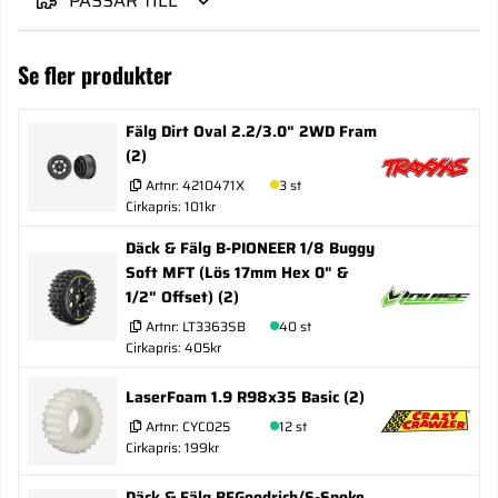
PASSAR TILL
Se fler produkter
Fälg Dirt Oval 2.2/3.0" 2WD Fram
(2)
Artnr:
4210471X
3 st
Cirkapris: 101kr
Däck & Fälg B-PIONEER 1/8 Buggy
Soft MFT (Lös 17mm Hex 0" &
1/2" Offset) (2)
Artnr:
LT3363SB
40 st
Cirkapris: 405kr
LaserFoam 1.9 R98x35 Basic (2)
Artnr:
CYC025
12 st
Cirkapris: 199kr
Däck & Fälg BFGoodrich/S-Spoke