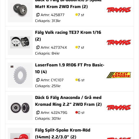
Matt Krom 2WD Fram (2)
Artnr:
425877
7 st
Cirkapris: 313kr
Fälg Volk racing TE37 Krom 1/16
(2)
Artnr:
427374X
7 st
Cirkapris: 84kr
LaserFoam 1.9 R106 FT Pro Basic-
10 (4)
Artnr:
CYC107
6 st
Cirkapris: 251kr
Däck & Fälg Anaconda / Grå med
Kromad Ring 2.2" 2WD Fram (2)
Artnr:
422479G
0 st
Cirkapris: 301kr
Fälg Split-Spoke Krom-Röd
(14mm) 2.2/3.0" (2)