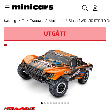
Katalog
T
Traxxas
Modeller
Slash 2WD 1/10 RTR TQ O
UTGÅTT
Produktbilder Slash 2WD 1/10 RTR TQ Orange BL-2S*