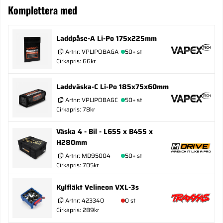
Komplettera med
Laddpåse-A Li-Po 175x225mm
Artnr:
VPLIPOBAGA
50+ st
Cirkapris: 66kr
Laddväska-C Li-Po 185x75x60mm
Artnr:
VPLIPOBAGC
50+ st
Cirkapris: 78kr
Väska 4 - Bil - L655 x B455 x
H280mm
Artnr:
MD95004
50+ st
Cirkapris: 705kr
Kylfläkt Velineon VXL-3s
Artnr:
423340
0 st
Cirkapris: 289kr