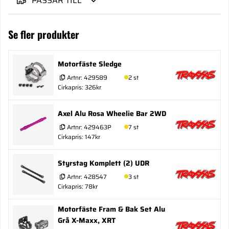
PASSAR TILL
Se fler produkter
Motorfäste Sledge
Artnr:
429589
2 st
Cirkapris: 326kr
Axel Alu Rosa Wheelie Bar 2WD
Artnr:
429463P
7 st
Cirkapris: 147kr
Styrstag Komplett (2) UDR
Artnr:
428547
3 st
Cirkapris: 78kr
Motorfäste Fram & Bak Set Alu
Grå X-Maxx, XRT