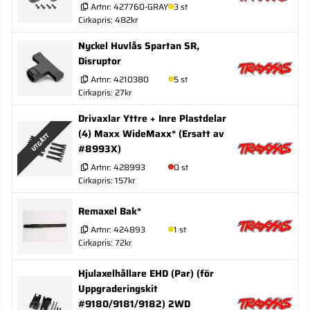
Artnr:
427760-GRAY
3 st
Cirkapris: 482kr
Nyckel Huvlås Spartan SR,
Disruptor
Artnr:
4210380
5 st
Cirkapris: 27kr
Drivaxlar Yttre + Inre Plastdelar
(4) Maxx WideMaxx* (Ersatt av
UTGÅTT
#8993X)
Artnr:
428993
0 st
Cirkapris: 157kr
Remaxel Bak*
Artnr:
424893
1 st
Cirkapris: 72kr
Hjulaxelhållare EHD (Par) (för
Uppgraderingskit
#9180/9181/9182) 2WD