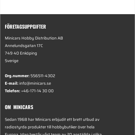
FÖRETAGSUPPGIFTER
Minicars Hobby Distribution AB
Annelundsgatan 17C
749 40 Enköping
Sverige
Org.nummer:
556511-4302
E-mail:
info@minicars.se
Telefon:
+46-171-14 30 00
OM MINICARS
Sedan 1968 har Minicars erbjudit ett brett utbud av
radiostyrda produkter till hobbybutiker över hela
Europa. Idag består vårt team av 20 anställda i olika