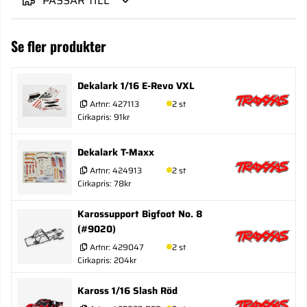
PASSAR TILL
Se fler produkter
Dekalark 1/16 E-Revo VXL
Artnr:
427113
2 st
Cirkapris: 91kr
Dekalark T-Maxx
Artnr:
424913
2 st
Cirkapris: 78kr
Karossupport Bigfoot No. 8
(#9020)
Artnr:
429047
2 st
Cirkapris: 204kr
Kaross 1/16 Slash Röd