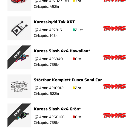
Artnr:
427027-RED
3 st
Cirkapris: 452kr
Karosskydd Tak XRT
Artnr:
427816
21 st
Cirkapris: 143kr
Kaross Slash 4x4 Hawaiian*
UTGÅTT
Artnr:
425849
0 st
Cirkapris: 735kr
Störtbur Komplett Funco Sand Car
Artnr:
4210912
2 st
Cirkapris: 622kr
Kaross Slash 4x4 Grön*
UTGÅTT
Artnr:
426816G
0 st
Cirkapris: 735kr