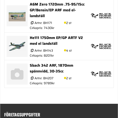
A6M Zero 1720mm .75-95/15cc
GP/Bensin/EP ARF med el-
landställ
Artnr:
BH171
2 st
Cirkapris: 7430kr
He111 1750mm EP/GP ARTF V2
med el landställ
Artnr:
BH143
4 st
Cirkapris: 8201kr
Sbach 342 ARF, 1870mm
spännvidd, 30-35cc
Artnr:
BH207
2 st
Cirkapris: 9789kr
FÖRETAGSUPPGIFTER