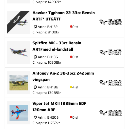
Cirkapris: 14207kr
Hawker Typhoon 22-33cc Bensin
UTGÅTT
ARTF* UTGÅTT
Artnr:
BH132
0 st
Cirkapris: 9100kr
Spitfire MK - 33cc Bensin
ARTFmed el-landställ
Artnr:
BH136
0 st
Cirkapris: 10308kr
Antonov An-2 30-35cc 2425mm
vingspan
Artnr:
BH186
4 st
Cirkapris: 13485kr
Viper Jet MKII 1885mm EDF
120mm ARF
Artnr:
BH205
0 st
Cirkapris: 11752kr