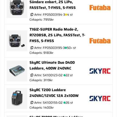
Sändare enbart, 2S LiPo,
FASSTest, T-FHSS, S-FHSS
Artnr:
FP05003194-3
4 st
Cirkapris: 7955kr
T16IZ-SUPER Radio Mode-2,
R7208SB, 2S LiPo, FASSTest, T-
FHSS, S-FHSS
Artnr:
FP05003195-3
50+ st
Cirkapris: 9183kr
SkyRC Ultimate Duo D400
Laddare, 400W 240VAC
Artnr:
SK100123-02
22 st
Cirkapris: 3119kr
SkyRC T200 Laddare
240VAC/12VDC 12A 2x100W
Artnr:
SK100155-02
26 st
Cirkapris: 1400kr