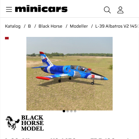
Katalog
B
Black Horse
Modeller
L-39 Albatros V2 145
Produktbilder L-39 Albatros V2 1450mm EDF (90mm) El-land