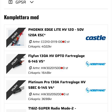
GPSR
Komplettera med
PHOENIX EDGE LITE HV 120 - 50V
UTGÅTT
120A ESC*
Artnr:
CC010-0119-00
0 st
Cirkapris: 4022kr
Flyfun 130A HV OPTO Fartreglage
UTGÅTT
6-14S V5*
Artnr:
HW30201500
0 st
Cirkapris: 1648kr
Platinum Pro 130A Fartreglage HV
UTGÅTT
SBEC 6-14S V4*
Artnr:
HW30209200
0 st
Cirkapris: 3698kr
T16IZ-SUPER Radio Mode-2 -