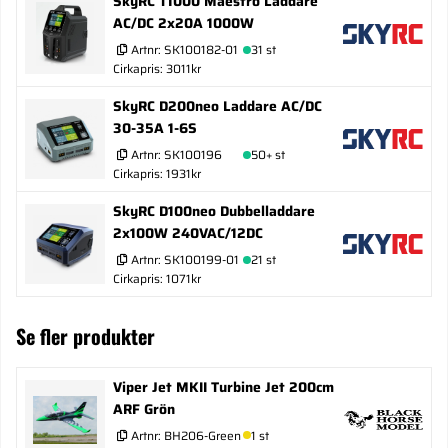
SkyRC T1000 Maestro Laddare
AC/DC 2x20A 1000W
Artnr:
SK100182-01
31 st
Cirkapris: 3011kr
SkyRC D200neo Laddare AC/DC
30-35A 1-6S
Artnr:
SK100196
50+ st
Cirkapris: 1931kr
SkyRC D100neo Dubbelladdare
2x100W 240VAC/12DC
Artnr:
SK100199-01
21 st
Cirkapris: 1071kr
Se fler produkter
Viper Jet MKII Turbine Jet 200cm
ARF Grön
Artnr:
BH206-Green
1 st