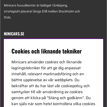
Minicars huvudkontor är beläget i Enköping,
strategiskt placerat längs E18 mellan Stockholm och
Oslo.
MINICARS.SE
Svenska
Cookies och liknande tekniker
Kontakta oss
Minicars använder cookies och liknande
Bli återförsäljare
lagringstekniker för att ge dig anpassat
innehåll, relevant marknadsföring och en
Bli leverantör
bättre upplevelse av vår webbplats. Du
Jobba hos oss
bekräftar att du har läst vår cookiepolicy och
samtycker till vår användning av cookies
FÖLJ OSS
genom att klicka på "Stäng och godkänn". Du
kan själv när som helst kontrollera vilka cookies
Facebook