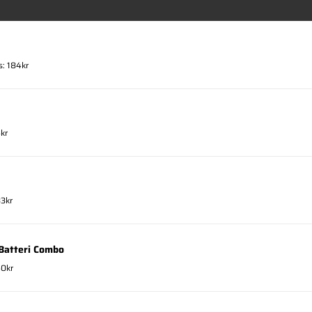
s: 184kr
6kr
83kr
Batteri Combo
60kr