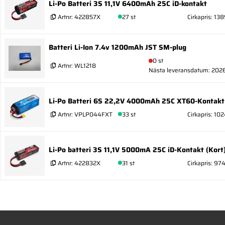
Li-Po Batteri 3S 11,1V 6400mAh 25C iD-kontakt
Artnr:
422857X
27 st
Cirkapris: 138
Batteri Li-Ion 7.4v 1200mAh JST SM-plug
0 st
Artnr:
WL1218
Nästa leveransdatum: 202
Li-Po Batteri 6S 22,2V 4000mAh 25C XT60-Kontakt
Artnr:
VPLP044FXT
33 st
Cirkapris: 102
Li-Po batteri 3S 11,1V 5000mA 25C iD-Kontakt (Kort
Artnr:
422832X
31 st
Cirkapris: 97