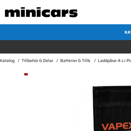
KA
Katalog
Tillbehör & Delar
Batterier & Tillb.
Laddpåse-A Li-
Produktbilder Laddpåse-A Li-Po 175x225mm