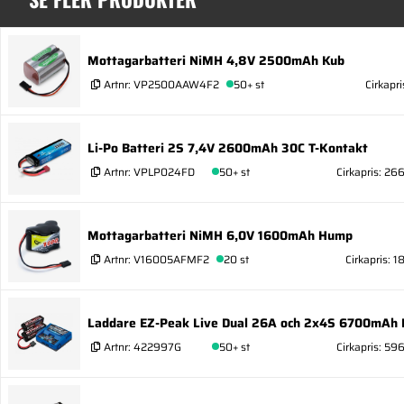
Mottagarbatteri NiMH 4,8V 2500mAh Kub
Artnr:
VP2500AAW4F2
50+ st
Cirkapri
Li-Po Batteri 2S 7,4V 2600mAh 30C T-Kontakt
Artnr:
VPLP024FD
50+ st
Cirkapris: 26
Mottagarbatteri NiMH 6,0V 1600mAh Hump
Artnr:
V16005AFMF2
20 st
Cirkapris: 1
Laddare EZ-Peak Live Dual 26A och 2x4S 6700mAh 
Artnr:
422997G
50+ st
Cirkapris: 59