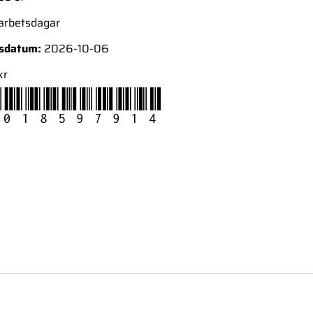
 arbetsdagar
nsdatum:
2026-10-06
kr
018597914