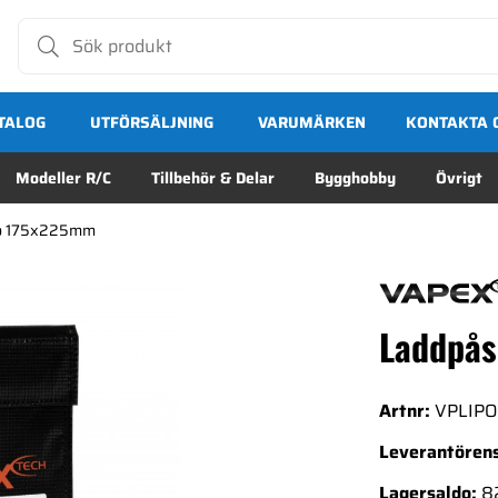
TALOG
UTFÖRSÄLJNING
VARUMÄRKEN
KONTAKTA 
Modeller R/C
Tillbehör & Delar
Bygghobby
Övrigt
Po 175x225mm
Laddpås
Artnr:
VPLIP
Leverantörens
Lagersaldo:
8