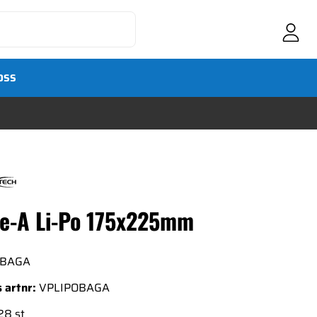
OSS
e-A Li-Po 175x225mm
OBAGA
 artnr:
VPLIPOBAGA
28 st