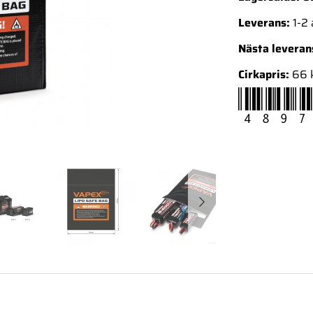
Leverans:
1-2
Nästa levera
Cirkapris:
66 
4897