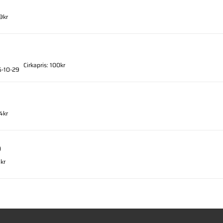
9kr
Cirkapris: 100kr
6-10-29
4kr
)
4kr