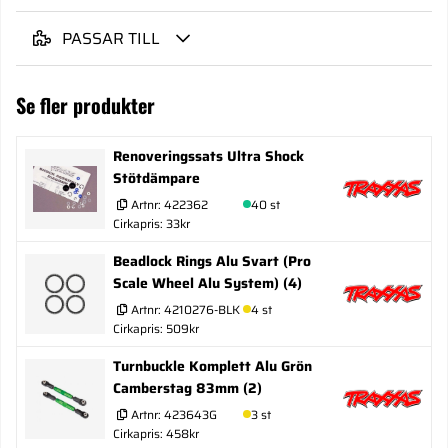
PASSAR TILL
Se fler produkter
Renoveringssats Ultra Shock
Stötdämpare
Artnr:
422362
40 st
Cirkapris: 33kr
Beadlock Rings Alu Svart (Pro
Scale Wheel Alu System) (4)
Artnr:
4210276-BLK
4 st
Cirkapris: 509kr
Turnbuckle Komplett Alu Grön
Camberstag 83mm (2)
Artnr:
423643G
3 st
Cirkapris: 458kr