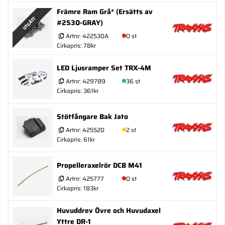
Främre Ram Grå* (Ersätts av
UTGÅTT
#2530-GRAY)
Artnr:
422530A
0 st
Cirkapris: 78kr
LED Ljusramper Set TRX-4M
Artnr:
429789
36 st
Cirkapris: 361kr
Stötfångare Bak Jato
Artnr:
425520
2 st
Cirkapris: 61kr
Propelleraxelrör DCB M41
Artnr:
425777
0 st
Cirkapris: 183kr
Huvuddrev Övre och Huvudaxel
Yttre DR-1