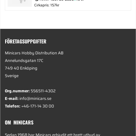
Cirkapris: 157kr
FÖRETAGSUPPGIFTER
Minicars Hobby Distribution AB
Annelundsgatan 17C
749 40 Enköping
Sverige
Org.nummer:
556511-4302
E-mail:
info@minicars.se
Telefon:
+46-171-14 30 00
OM MINICARS
Sedan 1968 har Minicars erbjudit ett brett utbud av