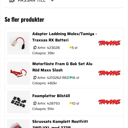
PASSAR TILL
Se fler produkter
Adapter Laddning Molex/Tamiya -
Traxxas RX Batteri
Artnr:
423028
5 st
Cirkapris: 39kr
Motorfäste Fram & Bak Set Alu
Röd Maxx Slash
Artnr:
4210262-RED
16 st
Cirkapris: 482kr
Foamplattor Bilställ
Artnr:
428793
10 st
Cirkapris: 91kr
Skruvsats Komplett Rostfritt
2WD VXL med 272R