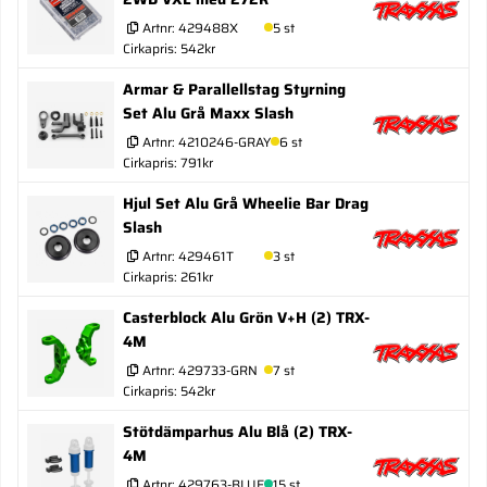
Artnr:
429488X
5 st
Cirkapris: 542kr
Armar & Parallellstag Styrning
Set Alu Grå Maxx Slash
Artnr:
4210246-GRAY
6 st
Cirkapris: 791kr
Hjul Set Alu Grå Wheelie Bar Drag
Slash
Artnr:
429461T
3 st
Cirkapris: 261kr
Casterblock Alu Grön V+H (2) TRX-
4M
Artnr:
429733-GRN
7 st
Cirkapris: 542kr
Stötdämparhus Alu Blå (2) TRX-
4M
Artnr:
429763-BLUE
15 st