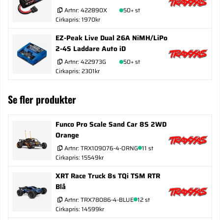
Artnr:
422890X
50+ st
Cirkapris: 1970kr
EZ-Peak Live Dual 26A NiMH/LiPo
2-4S Laddare Auto iD
Artnr:
422973G
50+ st
Cirkapris: 2301kr
Se fler produkter
Funco Pro Scale Sand Car 8S 2WD
Orange
Artnr:
TRX109076-4-ORNG
11 st
Cirkapris: 15549kr
XRT Race Truck 8s TQi TSM RTR
Blå
Artnr:
TRX78086-4-BLUE
12 st
Cirkapris: 14599kr