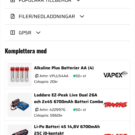
POPULÄRA TILLBEHÖR
FILER/NEDLADDNINGAR
GPSR
Komplettera med
Alkaline Plus Batterier AA (4)
Artnr:
VPLUS4AA
50+ st
Cirkapris: 20kr
Laddare EZ-Peak Live Dual 26A
och 2x4S 6700mAh Batteri Combo
Artnr:
422997G
50+ st
Cirkapris: 5960kr
Li-Po Batteri 4S 14,8V 6700mAh
25C iD-kontakt