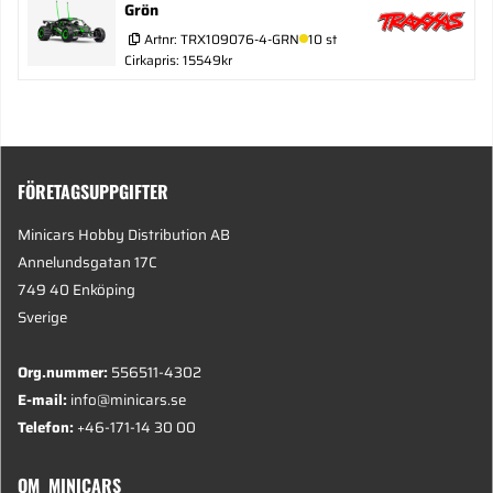
Grön
Artnr:
TRX109076-4-GRN
10 st
Cirkapris: 15549kr
FÖRETAGSUPPGIFTER
Minicars Hobby Distribution AB
Annelundsgatan 17C
749 40 Enköping
Sverige
Org.nummer:
556511-4302
E-mail:
info@minicars.se
Telefon:
+46-171-14 30 00
OM MINICARS