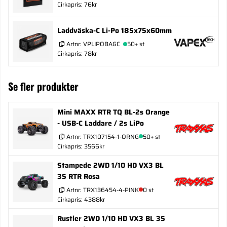
Cirkapris: 76kr
Laddväska-C Li-Po 185x75x60mm
Artnr:
VPLIPOBAGC
50+ st
Cirkapris: 78kr
Se fler produkter
Mini MAXX RTR TQ BL-2s Orange
- USB-C Laddare / 2s LiPo
Artnr:
TRX107154-1-ORNG
50+ st
Cirkapris: 3566kr
Stampede 2WD 1/10 HD VX3 BL
3S RTR Rosa
Artnr:
TRX136454-4-PINK
0 st
Cirkapris: 4388kr
Rustler 2WD 1/10 HD VX3 BL 3S