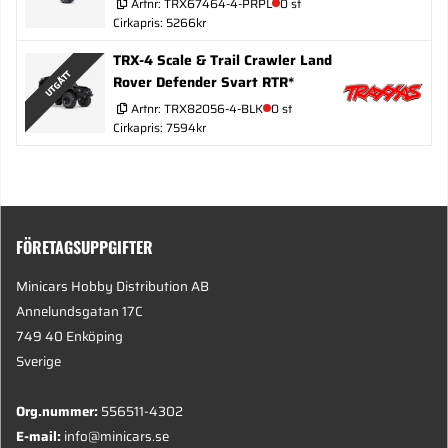
Artnr:
TRX67464-4-PRPL
0 st
Cirkapris: 5266kr
TRX-4 Scale & Trail Crawler Land
UTGÅTT
Rover Defender Svart RTR*
Artnr:
TRX82056-4-BLK
0 st
Cirkapris: 7594kr
FÖRETAGSUPPGIFTER
Minicars Hobby Distribution AB
Annelundsgatan 17C
749 40 Enköping
Sverige
Org.nummer:
556511-4302
E-mail:
info@minicars.se