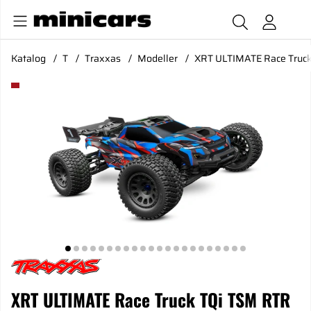
Katalog
T
Traxxas
Modeller
XRT ULTIMATE Race Truck 
Produktbilder XRT ULTIMATE Race Truck TQi TSM RTR Blå-X 
XRT ULTIMATE Race Truck TQi TSM RTR