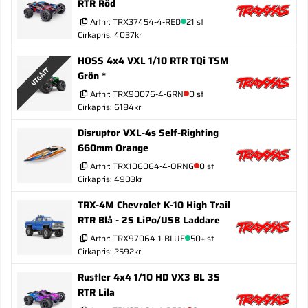
RTR Röd
Artnr:
TRX37454-4-RED
21 st
Cirkapris: 4037kr
HOSS 4x4 VXL 1/10 RTR TQi TSM
UTGÅTT
Grön *
Artnr:
TRX90076-4-GRN
0 st
Cirkapris: 6184kr
Disruptor VXL-4s Self-Righting
660mm Orange
Artnr:
TRX106064-4-ORNG
0 st
Cirkapris: 4903kr
TRX-4M Chevrolet K-10 High Trail
RTR Blå - 2S LiPo/USB Laddare
Artnr:
TRX97064-1-BLUE
50+ st
Cirkapris: 2592kr
Rustler 4x4 1/10 HD VX3 BL 3S
RTR Lila