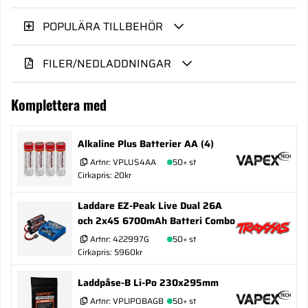
POPULÄRA TILLBEHÖR
FILER/NEDLADDNINGAR
Komplettera med
Alkaline Plus Batterier AA (4)
Artnr:
VPLUS4AA
50+ st
Cirkapris: 20kr
Laddare EZ-Peak Live Dual 26A
och 2x4S 6700mAh Batteri Combo
Artnr:
422997G
50+ st
Cirkapris: 5960kr
Laddpåse-B Li-Po 230x295mm
Artnr:
VPLIPOBAGB
50+ st