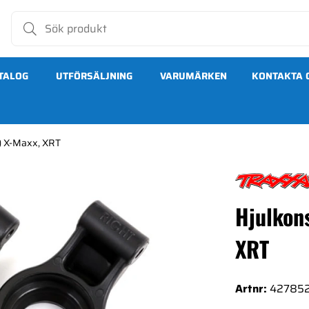
TALOG
UTFÖRSÄLJNING
VARUMÄRKEN
KONTAKTA 
) X-Maxx, XRT
XRT
Hjulkon
XRT
Artnr:
42785