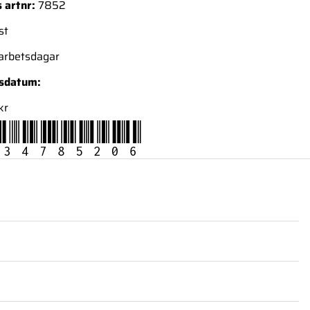
 artnr:
7852
st
 arbetsdagar
nsdatum:
kr
34785206