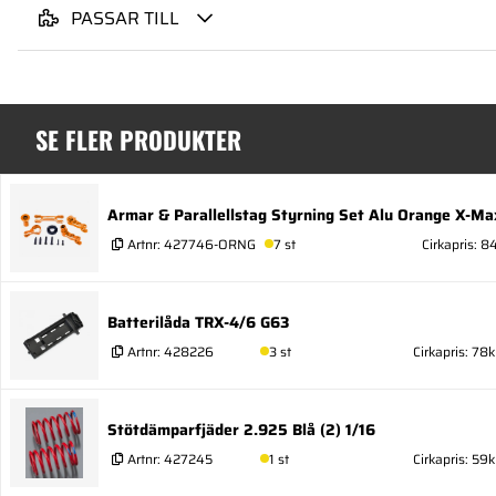
PASSAR TILL
SE FLER PRODUKTER
Armar & Parallellstag Styrning Set Alu Orange X-Ma
Artnr:
427746-ORNG
7 st
Cirkapris: 8
Batterilåda TRX-4/6 G63
Artnr:
428226
3 st
Cirkapris: 78k
Stötdämparfjäder 2.925 Blå (2) 1/16
Artnr:
427245
1 st
Cirkapris: 59k