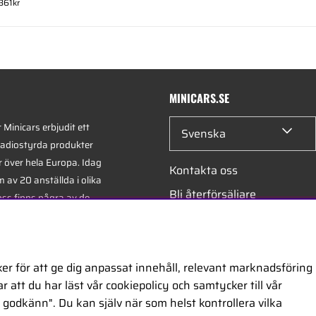
 361kr
MINICARS.SE
Minicars erbjudit ett
Svenska
radiostyrda produkter
r över hela Europa. Idag
Kontakta oss
 av 20 anställda i olika
Bli återförsäljare
oss finns några av de
xperterna i branschen -
Bli leverantör
på hobby, service och
Jobba hos oss
er för att ge dig anpassat innehåll, relevant marknadsföring
 att du har läst vår cookiepolicy och samtycker till vår
ontor är beläget i
godkänn". Du kan själv när som helst kontrollera vilka
egiskt placerat längs