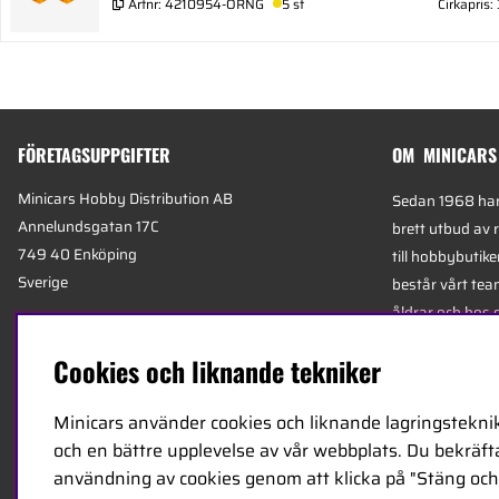
Artnr:
4210954-ORNG
5 st
Cirkapris:
FÖRETAGSUPPGIFTER
OM MINICARS
Minicars Hobby Distribution AB
Sedan 1968 har 
Annelundsgatan 17C
brett utbud av 
749 40 Enköping
till hobbybutike
Sverige
består vårt team
åldrar och hos 
Org.nummer:
556511-4302
mest kunniga e
Cookies och liknande tekniker
E-mail:
info@minicars.se
specialiserade 
Telefon:
+46-171-14 30 00
logistik.
Minicars använder cookies och liknande lagringsteknik
och en bättre upplevelse av vår webbplats. Du bekräftar
Minicars huvudk
användning av cookies genom att klicka på "Stäng och 
Enköping, strat