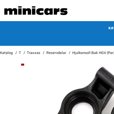
KA
Katalog
T
Traxxas
Reservdelar
Hjulkonsoll Bak H&V (Par
Produktbilder Hjulkonsoll Bak H&V (Par) X-Maxx, 