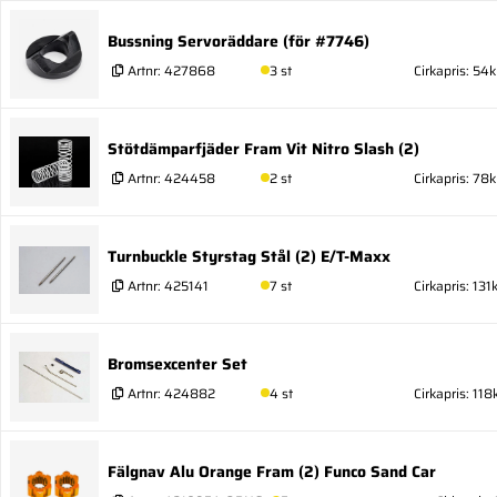
Bussning Servoräddare (för #7746)
Artnr:
427868
3 st
Cirkapris: 54k
Stötdämparfjäder Fram Vit Nitro Slash (2)
Artnr:
424458
2 st
Cirkapris: 78k
Turnbuckle Styrstag Stål (2) E/T-Maxx
Artnr:
425141
7 st
Cirkapris: 131k
Bromsexcenter Set
Artnr:
424882
4 st
Cirkapris: 118
Fälgnav Alu Orange Fram (2) Funco Sand Car