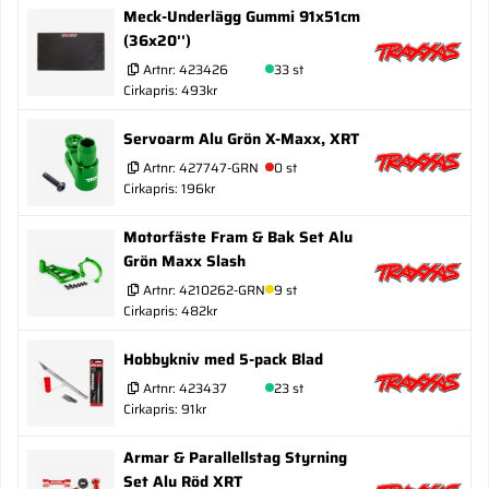
Meck-Underlägg Gummi 91x51cm
(36x20'')
Artnr:
423426
33 st
Cirkapris: 493kr
Servoarm Alu Grön X-Maxx, XRT
Artnr:
427747-GRN
0 st
Cirkapris: 196kr
Motorfäste Fram & Bak Set Alu
Grön Maxx Slash
Artnr:
4210262-GRN
9 st
Cirkapris: 482kr
Hobbykniv med 5-pack Blad
Artnr:
423437
23 st
Cirkapris: 91kr
Armar & Parallellstag Styrning
Set Alu Röd XRT