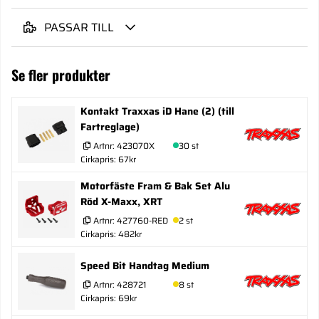
PASSAR TILL
Se fler produkter
Kontakt Traxxas iD Hane (2) (till
Fartreglage)
Artnr:
423070X
30 st
Cirkapris: 67kr
Motorfäste Fram & Bak Set Alu
Röd X-Maxx, XRT
Artnr:
427760-RED
2 st
Cirkapris: 482kr
Speed Bit Handtag Medium
Artnr:
428721
8 st
Cirkapris: 69kr