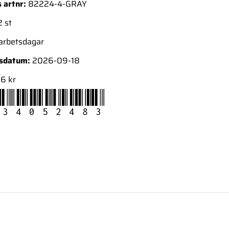
 artnr:
82224-4-GRAY
 st
 arbetsdagar
nsdatum:
2026-09-18
6 kr
34052483