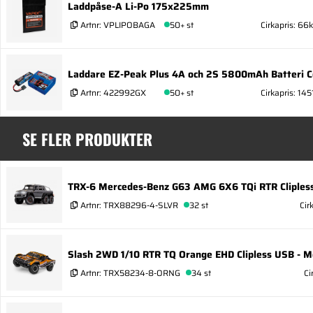
Laddpåse-A Li-Po 175x225mm
Artnr:
VPLIPOBAGA
50+ st
Cirkapris: 66k
Laddare EZ-Peak Plus 4A och 2S 5800mAh Batteri 
Artnr:
422992GX
50+ st
Cirkapris: 145
SE FLER PRODUKTER
TRX-6 Mercedes-Benz G63 AMG 6X6 TQi RTR Clipless
Artnr:
TRX88296-4-SLVR
32 st
Cir
Slash 2WD 1/10 RTR TQ Orange EHD Clipless USB - M
Artnr:
TRX58234-8-ORNG
34 st
Ci