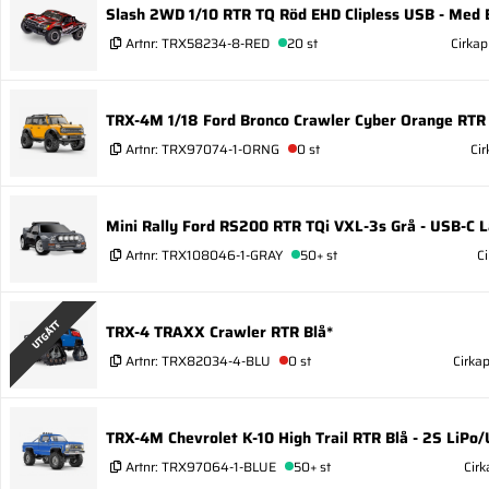
Slash 2WD 1/10 RTR TQ Röd EHD Clipless USB - Med 
Artnr:
TRX58234-8-RED
20 st
Cirkap
TRX-4M 1/18 Ford Bronco Crawler Cyber Orange RTR
Artnr:
TRX97074-1-ORNG
0 st
Cir
Mini Rally Ford RS200 RTR TQi VXL-3s Grå - USB-C L
Artnr:
TRX108046-1-GRAY
50+ st
Ci
UTGÅTT
TRX-4 TRAXX Crawler RTR Blå*
Artnr:
TRX82034-4-BLU
0 st
Cirkap
TRX-4M Chevrolet K-10 High Trail RTR Blå - 2S LiPo
Artnr:
TRX97064-1-BLUE
50+ st
Cirk