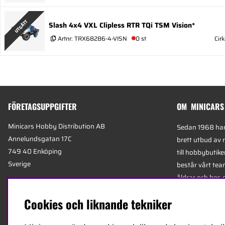
UTGÅTT
Slash 4x4 VXL Clipless RTR TQi TSM Vision*
Artnr:
TRX68286-4-VISN
0 st
Cir
FÖRETAGSUPPGIFTER
OM MINICARS
Minicars Hobby Distribution AB
Sedan 1968 har 
Annelundsgatan 17C
brett utbud av 
749 40 Enköping
till hobbybutike
Sverige
består vårt team
åldrar och hos 
Org.nummer:
556511-4302
mest kunniga e
Cookies och liknande tekniker
E-mail:
info@minicars.se
specialiserade 
Telefon:
+46-171-14 30 00
logistik.