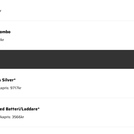
r
Combo
1kr
 Silver*
kapris: 9717kr
ed Batteri/Laddare*
rkapris: 3566kr