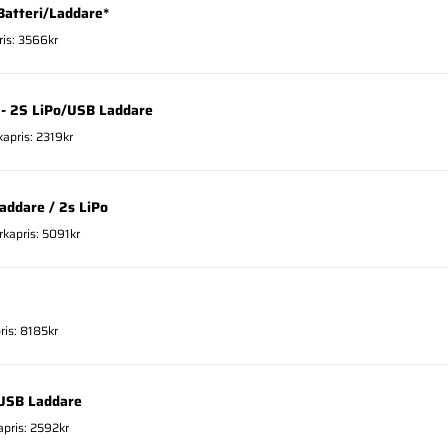
Batteri/Laddare*
ris: 3566kr
 - 2S LiPo/USB Laddare
kapris: 2319kr
addare / 2s LiPo
rkapris: 5091kr
ris: 8185kr
/USB Laddare
apris: 2592kr