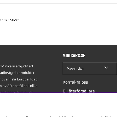
kapris: 5502kr
MINICARS.SE
Minicars erbjudit ett
Svenska
radiostyrda produkter
r över hela Europa. Idag
Kontakta oss
 av 20 anställda i olika
Bli återförsäljare
oss finns några av de
xperterna i branschen -
Bli leverantör
på hobby, service och
Jobba hos oss