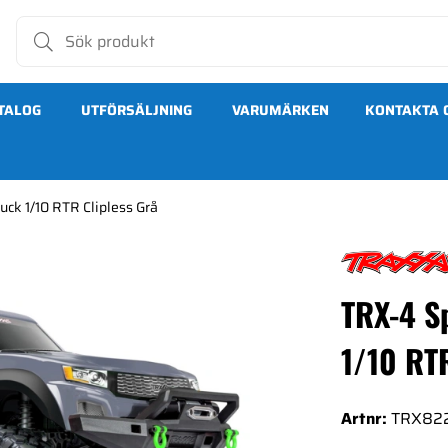
TALOG
UTFÖRSÄLJNING
VARUMÄRKEN
KONTAKTA 
uck 1/10 RTR Clipless Grå
RTR Clipless Grå
TRX-4 S
1/10 RTR
Artnr:
TRX82