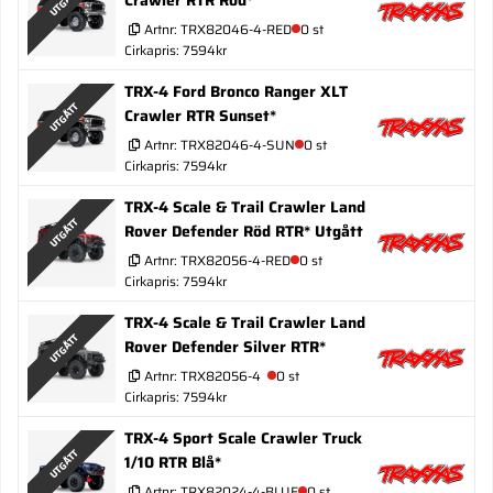
UTGÅTT
Artnr:
TRX82046-4-RED
0 st
Cirkapris: 7594kr
TRX-4 Ford Bronco Ranger XLT
UTGÅTT
Crawler RTR Sunset*
Artnr:
TRX82046-4-SUN
0 st
Cirkapris: 7594kr
TRX-4 Scale & Trail Crawler Land
UTGÅTT
Rover Defender Röd RTR* Utgått
Artnr:
TRX82056-4-RED
0 st
Cirkapris: 7594kr
TRX-4 Scale & Trail Crawler Land
UTGÅTT
Rover Defender Silver RTR*
Artnr:
TRX82056-4
0 st
Cirkapris: 7594kr
TRX-4 Sport Scale Crawler Truck
UTGÅTT
1/10 RTR Blå*
Artnr:
TRX82024-4-BLUE
0 st