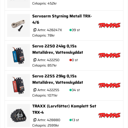
Cirkapris: 452kr
Servoarm Styrning Metall TRX-
4/6
Artnr:
428247X
39 st
Cirkapris: 78kr
Servo 2250 24kg 0,15s
Metalldrev, Vattenskyddat
Artnr:
422250
0 st
Cirkapris: 857kr
Servo 2255 29kg 0,15s
Metalldrev, Vattenskyddat
Artnr:
422255
34 st
Cirkapris: 1071kr
TRAXX (Larvfötter) Komplett Set
TRX-4
Artnr:
428880
13 st
Cirkapris: 2599kr