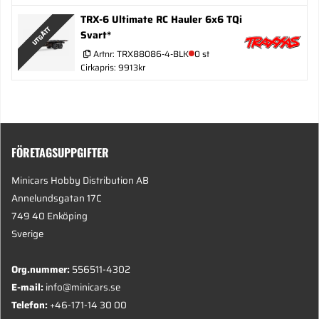
TRX-6 Ultimate RC Hauler 6x6 TQi
UTGÅTT
Svart*
Artnr:
TRX88086-4-BLK
0 st
Cirkapris: 9913kr
FÖRETAGSUPPGIFTER
Minicars Hobby Distribution AB
Annelundsgatan 17C
749 40 Enköping
Sverige
Org.nummer:
556511-4302
E-mail:
info@minicars.se
Telefon:
+46-171-14 30 00