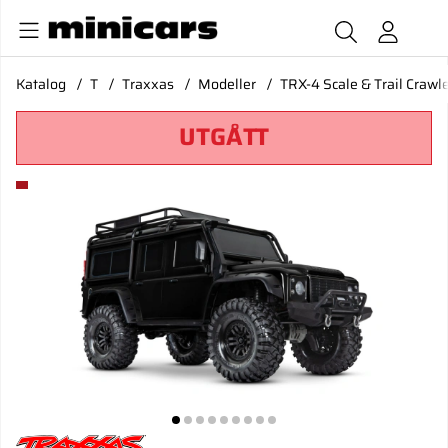
Katalog
T
Traxxas
Modeller
TRX-4 Scale & Trail Crawl
UTGÅTT
Produktbilder TRX-4 Scale & Trail Crawler Land Rover Defen