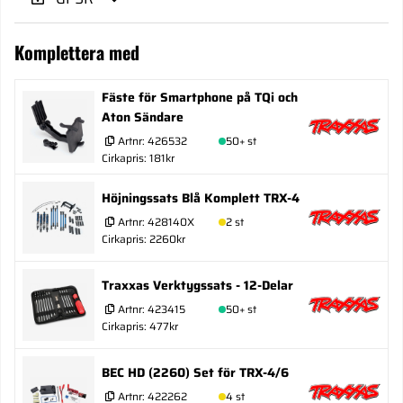
Komplettera med
Fäste för Smartphone på TQi och
Aton Sändare
Artnr:
426532
50+ st
Cirkapris: 181kr
Höjningssats Blå Komplett TRX-4
Artnr:
428140X
2 st
Cirkapris: 2260kr
Traxxas Verktygssats - 12-Delar
Artnr:
423415
50+ st
Cirkapris: 477kr
BEC HD (2260) Set för TRX-4/6
Artnr:
422262
4 st