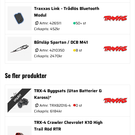
Traxxas Link - Trådlös Bluetooth
Modul
Artnr:
426511
50+ st
Cirkapris: 452kr
Båtsläp Spartan / DCB M41
Artnr:
4210350
8 st
Cirkapris: 2470kr
Se fler produkter
TRX-4 Byggsats (Utan Batterier &
UTGÅTT
Kaross)*
Artnr:
TRX82016-4
0 st
Cirkapris: 6184kr
TRX-4 Crawler Chevrolet K10 High
Trail Röd RTR