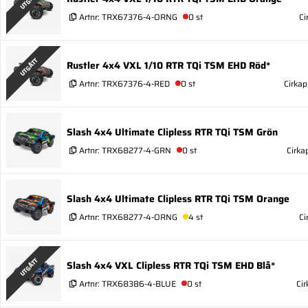
UTGÅTT
Artnr:
TRX67376-4-ORNG
0 st
Ci
UTGÅTT
Rustler 4x4 VXL 1/10 RTR TQi TSM EHD Röd*
Artnr:
TRX67376-4-RED
0 st
Cirkap
Slash 4x4 Ultimate Clipless RTR TQi TSM Grön
Artnr:
TRX68277-4-GRN
0 st
Cirka
Slash 4x4 Ultimate Clipless RTR TQi TSM Orange
Artnr:
TRX68277-4-ORNG
4 st
Ci
UTGÅTT
Slash 4x4 VXL Clipless RTR TQi TSM EHD Blå*
Artnr:
TRX68386-4-BLUE
0 st
Cir