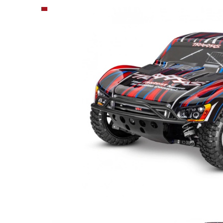
Produktbilder Slash 4x4 VXL Clipless RTR TQi TSM