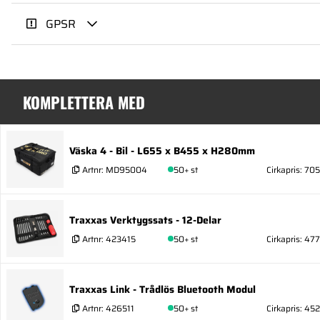
GPSR
KOMPLETTERA MED
Väska 4 - Bil - L655 x B455 x H280mm
Artnr:
MD95004
50+ st
Cirkapris: 705
Traxxas Verktygssats - 12-Delar
Artnr:
423415
50+ st
Cirkapris: 477
Traxxas Link - Trådlös Bluetooth Modul
Artnr:
426511
50+ st
Cirkapris: 452