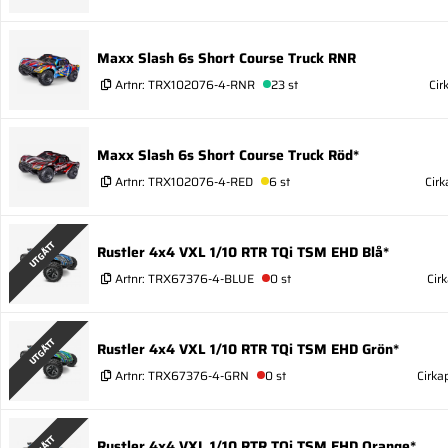
Maxx Slash 6s Short Course Truck RNR
Artnr:
TRX102076-4-RNR
23 st
Cir
Maxx Slash 6s Short Course Truck Röd*
Artnr:
TRX102076-4-RED
6 st
Cirk
UTGÅTT
Rustler 4x4 VXL 1/10 RTR TQi TSM EHD Blå*
Artnr:
TRX67376-4-BLUE
0 st
Cir
UTGÅTT
Rustler 4x4 VXL 1/10 RTR TQi TSM EHD Grön*
Artnr:
TRX67376-4-GRN
0 st
Cirka
Rustler 4x4 VXL 1/10 RTR TQi TSM EHD Orange*