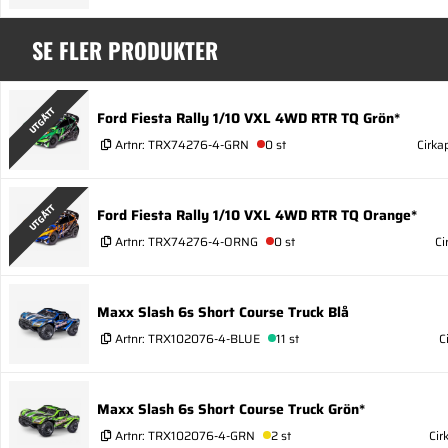
SE FLER PRODUKTER
UTGÅTT
Ford Fiesta Rally 1/10 VXL 4WD RTR TQ Grön*
Artnr:
TRX74276-4-GRN
0 st
Cirka
UTGÅTT
Ford Fiesta Rally 1/10 VXL 4WD RTR TQ Orange*
Artnr:
TRX74276-4-ORNG
0 st
Ci
Maxx Slash 6s Short Course Truck Blå
Artnr:
TRX102076-4-BLUE
11 st
C
Maxx Slash 6s Short Course Truck Grön*
Artnr:
TRX102076-4-GRN
2 st
Cir