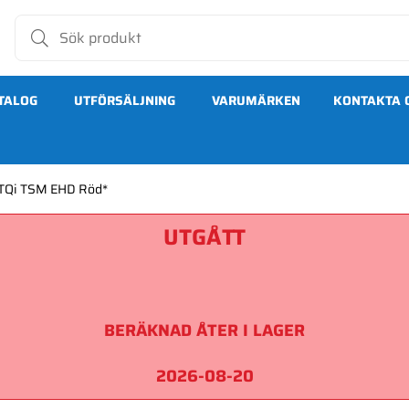
TALOG
UTFÖRSÄLJNING
VARUMÄRKEN
KONTAKTA 
 TQi TSM EHD Röd*
UTGÅTT
BERÄKNAD ÅTER I LAGER
2026-08-20