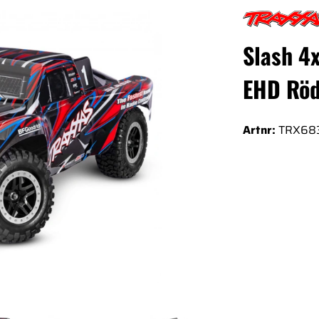
 EHD Röd*
Slash 4
EHD Rö
Artnr:
TRX68